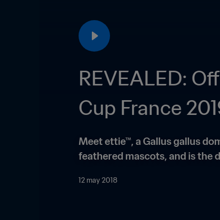
REVEALED: Offi
Cup France 20
Meet ettie™, a Gallus gallus dom
feathered mascots, and is the d
12 may 2018