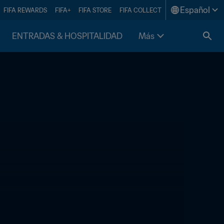
Español
FIFA REWARDS
FIFA+
FIFA STORE
FIFA COLLECT
ENTRADAS & HOSPITALIDAD
Más