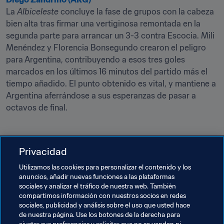
La 
Albiceleste
 concluye la fase de grupos con la cabeza 
bien alta tras firmar una vertiginosa remontada en la 
segunda parte para arrancar un 3-3 contra Escocia. Mili 
Menéndez y Florencia Bonsegundo crearon el peligro 
para Argentina, contribuyendo a esos tres goles 
marcados en los últimos 16 minutos del partido más el 
tiempo añadido. El punto obtenido es vital, y mantiene a 
Argentina aferrándose a sus esperanzas de pasar a 
octavos de final.
Privacidad
Próximamente
Utilizamos las cookies para personalizar el contenido y los
anuncios, añadir nuevas funciones a las plataformas
20 de junio
(horarios en hora local)
sociales y analizar el tráfico de nuestra web. También
compartimos información con nuestros socios en redes
Camerún-Nueva Zelanda:
sociales, publicidad y análisis sobre el uso que usted hace
de nuestra página. Use los botones de la derecha para
Países Bajos-Canadá: