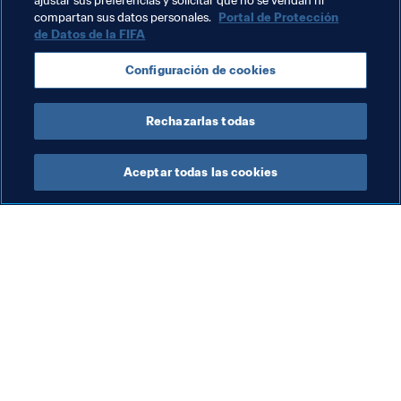
ajustar sus preferencias y solicitar que no se vendan ni
Suecia-Estados Unidos:
compartan sus datos personales.
Portal de Protección
Tailandia-Chile:
 Grupo F, Rennes, 21:00
de Datos de la FIFA
Configuración de cookies
Sigue la Copa Mundial Femenina de la FIFA™
En 
Twitter
 | 
Facebook
 | 
Instagram
Rechazarlas todas
Aceptar todas las cookies
La labor de la FIFA
Visite también
Legal
Todos los temas y las 
noticias relacionadas con 
Sistema de traspasos
FIFA
Fútbol femenino
Reportes y documentos
Promoción del fútbol