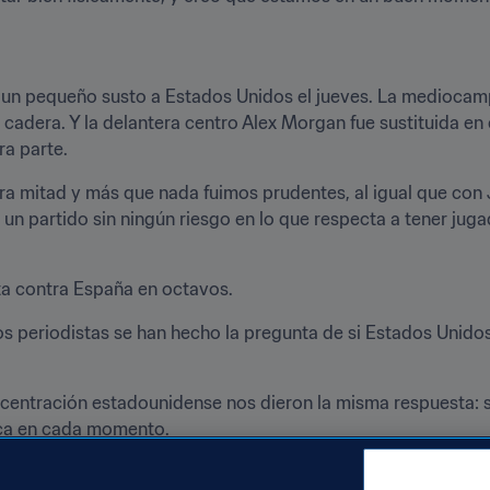
 un pequeño susto a Estados Unidos el jueves. La mediocampis
 cadera. Y la delantera centro Alex Morgan fue sustituida en 
ra parte.
ra mitad y más que nada fuimos prudentes, al igual que con Ju
o un partido sin ningún riesgo en lo que respecta a tener juga
ta contra España en octavos.
periodistas se han hecho la pregunta de si Estados Unidos p
oncentración estadounidense nos dieron la misma respuesta:
toca en cada momento.
han proclamado líderes del Grupo F, tienen la vista puesta ún