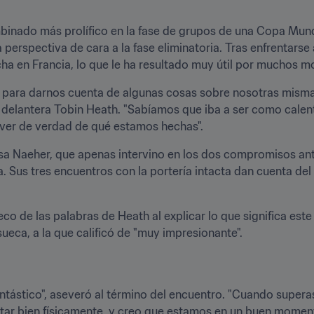
inado más prolífico en la fase de grupos de una Copa Mundi
perspectiva de cara a la fase eliminatoria. Tras enfrentarse a
cha en Francia, lo que le ha resultado muy útil por muchos m
 para darnos cuenta de algunas cosas sobre nosotras mismas
la delantera Tobin Heath. "Sabíamos que iba a ser como calen
 ver de verdad de qué estamos hechas".
sa Naeher, que apenas intervino en los dos compromisos ant
. Sus tres encuentros con la portería intacta dan cuenta del
o eco de las palabras de Heath al explicar lo que significa este
ueca, a la que calificó de "muy impresionante".
ntástico", aseveró al término del encuentro. "Cuando superas
star bien físicamente, y creo que estamos en un buen moment