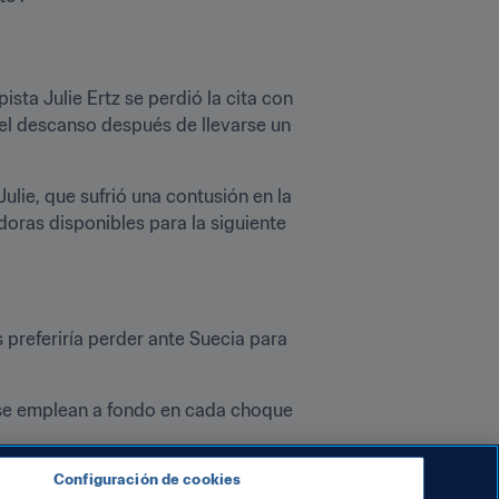
ta Julie Ertz se perdió la cita con 
el descanso después de llevarse un 
lie, que sufrió una contusión en la 
doras disponibles para la siguiente 
referiría perder ante Suecia para 
 se emplean a fondo en cada choque 
icamente en la próxima cita de su 
Configuración de cookies