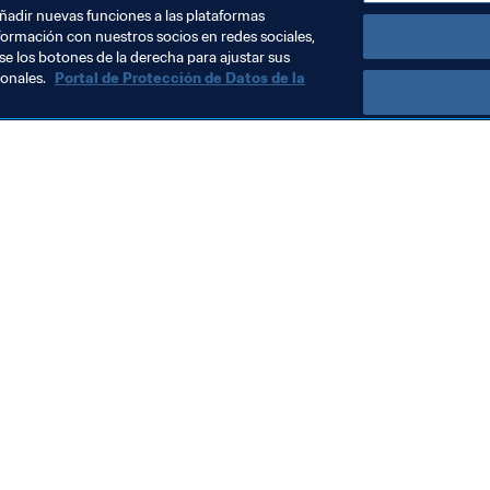
s.
añadir nuevas funciones a las plataformas
formación con nuestros socios en redes sociales,
se los botones de la derecha para ajustar sus
sonales.
Portal de Protección de Datos de la
Visite también
Todos los temas y las noticias relacionadas con FIFA
Reportes y documentos
Fundación FIFA
FIFA Museum
Trabaja con nosotros