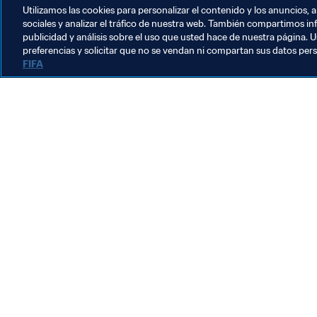
agenda, España en Reims en octavo
Utilizamos las cookies para personalizar el contenido y los anuncios, 
sociales y analizar el tráfico de nuestra web. También compartimos in
publicidad y análisis sobre el uso que usted hace de nuestra página. U
preferencias y solicitar que no se vendan ni compartan sus datos per
FIFA
La labor de la FIFA
Legal
Sistema de traspasos
Fútbol femenino
Promoción del fútbol
Innovación
Desarrollo del talento
Organización de los torneos
Sostenibilidad