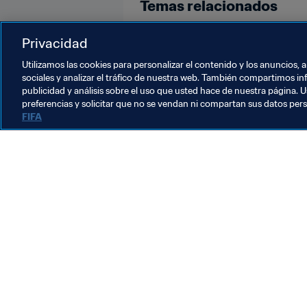
Temas relacionados
Competiciones
Privacidad
Utilizamos las cookies para personalizar el contenido y los anuncios, 
sociales y analizar el tráfico de nuestra web. También compartimos in
publicidad y análisis sobre el uso que usted hace de nuestra página. U
preferencias y solicitar que no se vendan ni compartan sus datos per
FIFA
La labor de la FIFA
Legal
Sistema de traspasos
Fútbol femenino
Promoción del fútbol
Innovación