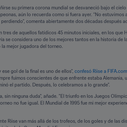
ñirse su primera corona mundial se desvaneció bajo el cielo
peonas, aún lo recuerda como si fuera ayer. “No estuvimos at
 perdiendo”, comenta abiertamente dos décadas después ace
n tres de aquellos fatídicos 45 minutos iniciales, en los que 
vía se considera uno de los mejores tantos en la historia de 
la mejor jugadora del torneo­.
se gol de la final es uno de ellos", 
confesó Riise a FIFA.co
iempre fuimos conscientes de que enfrente estaba Alemania, un
inó el partido. Después, lo celebramos a lo grande".
, sin ninguna duda", añade. "El triunfo en los Juegos Olímpic
torneo no fue igual. El Mundial de 1995 fue mi mejor experien
te Riise van más allá de los trofeos, de los goles y de las dis