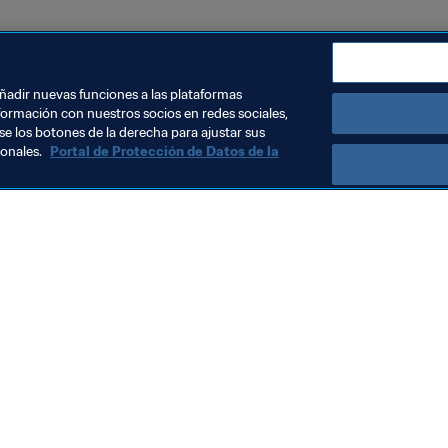
añadir nuevas funciones a las plataformas
formación con nuestros socios en redes sociales,
se los botones de la derecha para ajustar sus
sonales.
Portal de Protección de Datos de la
Visite también
Todos los temas y las noticias relacionadas con FIFA
Reportes y documentos
Fundación FIFA
FIFA Museum
Trabaja con nosotros