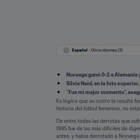
Español
 - Otros idiomas (3)
Noruega ganó 0-2 a Alemania 
Silvia Neid, en la foto superio
"Fue mi mejor momento", asegu
Es lógico que su rostro te resulte fam
historia del fútbol femenino, no es
De entre todas las derrotas que sufr
1995 fue de las más difíciles de dig
antes, y había derrotado a Noruega 