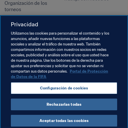
Organización de los 
torneos
Sostenibilidad
Privacidad
Derechos humanos y lucha 
contra la discriminación
Utilizamos las cookies para personalizar el contenido y los
anuncios, añadir nuevas funciones a las plataformas
Salud y atención médica
sociales y analizar el tráfico de nuestra web. También
Iniciativas educativas
compartimos información con nuestros socios en redes
sociales, publicidad y análisis sobre el uso que usted hace
de nuestra página. Use los botones de la derecha para
ajustar sus preferencias y solicitar que no se vendan ni
compartan sus datos personales.
Portal de Protección
de Datos de la FIFA
Configuración de cookies
Rechazarlas todas
TÉRMINOS DE SERVICIO
PORTAL DE PROTECCIÓN DE DATOS DE LA FIFA
DESCÁRGALO
CONFIGURACIÓN DE COOKIES
Copyright © 1994 - 2025 FIFA. Reservados todos los derechos.
Aceptar todas las cookies
Cookie Settings