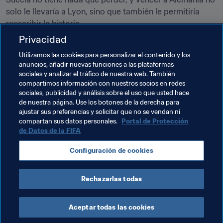
solo le llevaría a Lyon, sino que también le permitiría 
reescribir la historia.
Privacidad
🎟️ 
Entradas
Utilizamos las cookies para personalizar el contenido y los
anuncios, añadir nuevas funciones a las plataformas
Los aficionados que quieran asistir a la Copa Mundial 
sociales y analizar el tráfico de nuestra web. También
Femenina de la FIFA 2019 todavía pueden adquirir 
compartimos información con nuestros socios en redes
entradas en
www.fifa.com/tickets
, así como en las 
sociales, publicidad y análisis sobre el uso que usted hace
de nuestra página. Use los botones de la derecha para
taquillas de los estadios, para los partidos restantes en 
ajustar sus preferencias y solicitar que no se vendan ni
los que aún quedan boletos disponibles para el público 
compartan sus datos personales.
Portal de Protección
general.
de Datos de la FIFA
Configuración de cookies
📲 
Sigue la Copa Mundial Femenina de la FIFA™
En 
Twitter
 | 
Facebook
 | 
Instagram
Rechazarlas todas
Aceptar todas las cookies