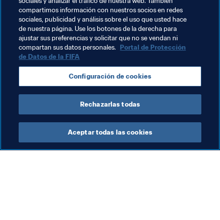
sociales y analizar el tráfico de nuestra web. También
que se sintiesen orgullosos”.
compartimos información con nuestros socios en redes
sociales, publicidad y análisis sobre el uso que usted hace
de nuestra página. Use los botones de la derecha para
ajustar sus preferencias y solicitar que no se vendan ni
compartan sus datos personales.
Portal de Protección
de Datos de la FIFA
Temas relacionados
Configuración de cookies
Cameroon
Rechazarlas todas
Aceptar todas las cookies
La labor de la FIFA
Visite también
Legal
Todos los temas y las 