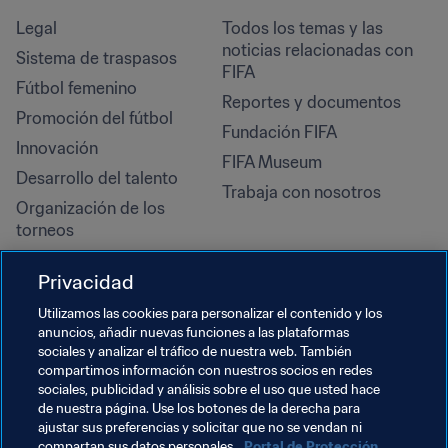
Legal
Todos los temas y las 
noticias relacionadas con 
Sistema de traspasos
FIFA
Fútbol femenino
Reportes y documentos
Promoción del fútbol
Fundación FIFA
Innovación
FIFA Museum
Desarrollo del talento
Trabaja con nosotros
Organización de los 
torneos
Sostenibilidad
Privacidad
Derechos humanos y lucha 
contra la discriminación
Utilizamos las cookies para personalizar el contenido y los
anuncios, añadir nuevas funciones a las plataformas
Salud y atención médica
sociales y analizar el tráfico de nuestra web. También
Iniciativas educativas
compartimos información con nuestros socios en redes
sociales, publicidad y análisis sobre el uso que usted hace
de nuestra página. Use los botones de la derecha para
ajustar sus preferencias y solicitar que no se vendan ni
compartan sus datos personales.
Portal de Protección