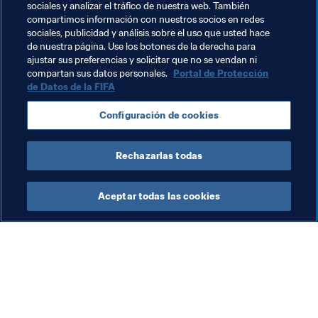
sociales y analizar el tráfico de nuestra web. También
Femenina de la FIFA 2019 todavía pueden adquirir 
compartimos información con nuestros socios en redes
entradas en
www.fifa.com/tickets
, así como en las 
sociales, publicidad y análisis sobre el uso que usted hace
de nuestra página. Use los botones de la derecha para
taquillas de los estadios, para los partidos restantes en 
ajustar sus preferencias y solicitar que no se vendan ni
los que aún quedan boletos disponibles para el público 
compartan sus datos personales.
Portal de Protección
general.
de Datos de la FIFA
Configuración de cookies
📲 
Sigue la Copa Mundial Femenina de la FIFA™
En 
Twitter
 | 
Facebook
 | 
Instagram
Rechazarlas todas
Aceptar todas las cookies
La labor de la FIFA
Visite también
Legal
Todos los temas y las 