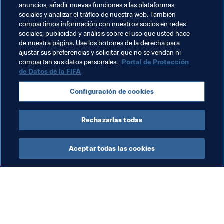
anuncios, añadir nuevas funciones a las plataformas
unidad y amor, y también que nuestros esfuerzos sirvan 
sociales y analizar el tráfico de nuestra web. También
para que cada vez más chicas nos acompañen en este 
compartimos información con nuestros socios en redes
deporte y se atrevan a brillar para perseguir sus sueños”, 
sociales, publicidad y análisis sobre el uso que usted hace
de nuestra página. Use los botones de la derecha para
concluye.
ajustar sus preferencias y solicitar que no se vendan ni
compartan sus datos personales.
Portal de Protección
de Datos de la FIFA
Temas relacionados
Configuración de cookies
China PR
Rechazarlas todas
Aceptar todas las cookies
La labor de la FIFA
Visite también