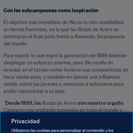
Con las subcampeonas como inspiración
El objetivo más inmediato de Wu es la cita mundialista 
en tierras francesas, en la que las 
Rosas de Acero
 se 
estrenarán el 8 de junio frente a Alemania, bicampeona 
del mundo.
Para repetir lo que logró la generación de 1999 deberán 
desplegar un esfuerzo enorme, pero Wu confía en 
avanzar en el torneo como hicieron sus compatriotas de 
hace veinte años, y también en ejercer una influencia 
similar sobre las jóvenes y animarlas a esforzarse para 
poder representar a su país.
“
Desde 1999, las 
Rosas de Acero
 son nuestro orgullo
. 
Causaron una profunda impresión en todo el mundo y 
han alentado a jugadoras como nosotras, generación 
Privacidad
tras generación. Esperamos que la nuestra sea ahora 
Utilizamos las cookies para personalizar el contenido y los
capaz de tomar el relevo a su espíritu de sacrificio, 