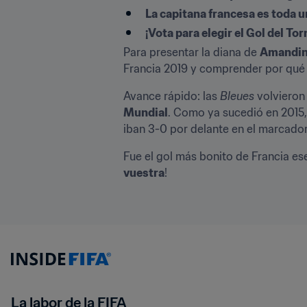
La capitana francesa es toda u
¡Vota para elegir el Gol del To
Para presentar la diana de 
Amandin
Francia 2019 y comprender por qué e
Avance rápido: las 
Bleues
 volvieron
Mundial
. Como ya sucedió en 2015, 
iban 3-0 por delante en el marcado
Fue el gol más bonito de Francia es
vuestra
!
La labor de la FIFA