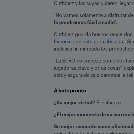
Cuthbert y las suyas quieren llegar 
“No vamos solamente a disfrutar de la
lo pondremos fácil a nadie”.
Cuthbert guarda buenos recuerdos d
femenino de categoría absoluta
. Si
inglesas ha marcado los pronósticos
“La EURO no empezó como nos habría
jugadoras clave y otras cosas”, exp
estoy segura de que daremos la talla
A bote pronto
¿Su mejor virtud?
 El esfuerzo.
¿El mejor momento de su carrera h
Su mejor recuerdo como aficionad
goles de falta. Estuve en Hampden a