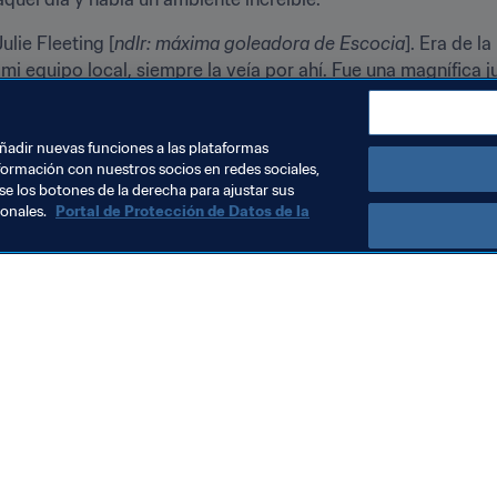
Julie Fleeting [
ndlr: máxima goleadora de Escocia
]. Era de l
i equipo local, siempre la veía por ahí. Fue una magnífica j
 Que haces lo que te gusta cada día.
añadir nuevas funciones a las plataformas
formación con nuestros socios en redes sociales,
se los botones de la derecha para ajustar sus
sonales.
Portal de Protección de Datos de la
Visite también
Todos los temas y las noticias relacionadas con FIFA
Reportes y documentos
Fundación FIFA
FIFA Museum