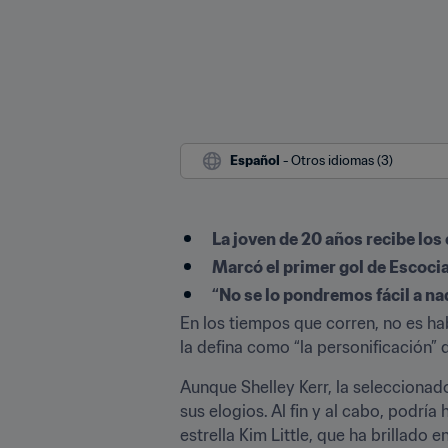
Español
 - Otros idiomas (3)
La joven de 20 años recibe los
Marcó el primer gol de Escocia
“No se lo pondremos fácil a na
En los tiempos que corren, no es ha
la defina como “la personificación” 
Aunque Shelley Kerr, la seleccionado
sus elogios. Al fin y al cabo, podr
estrella Kim Little, que ha brillado 