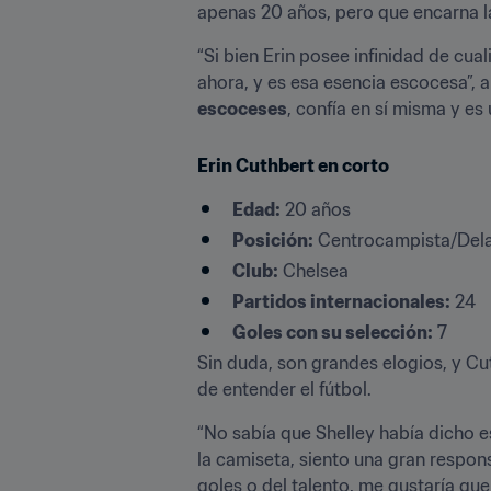
apenas 20 años, pero que encarna la
“Si bien Erin posee infinidad de cu
ahora, y es esa esencia escocesa”, a
escoceses
, confía en sí misma y e
Erin Cuthbert en corto
Edad:
 20 años
Posición:
 Centrocampista/Del
Club:
 Chelsea
Partidos internacionales:
 24
Goles con su selección:
 7
Sin duda, son grandes elogios, y Cut
de entender el fútbol.
“No sabía que Shelley había dicho e
la camiseta, siento una gran respon
goles o del talento, me gustaría que