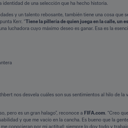
 identidad de una selección que ha hecho historia.
alidades y un talento rebosante, también tiene una cosa que 
punta Kerr. “
Tiene la pillería de quien juega en la calle, un
s una luchadora cuyo máximo deseo es ganar. Esa es la esen
antera
hbert nos desvela cuáles son sus sentimientos al hilo de la 
so, pero es un gran halago”, reconoce a 
FIFA.com
. “Creo qu
sabilidad y que me vacío en la cancha. Es bueno que la gente 
 me conocieran por mi actitud: siempre lo doy todo y trabajo