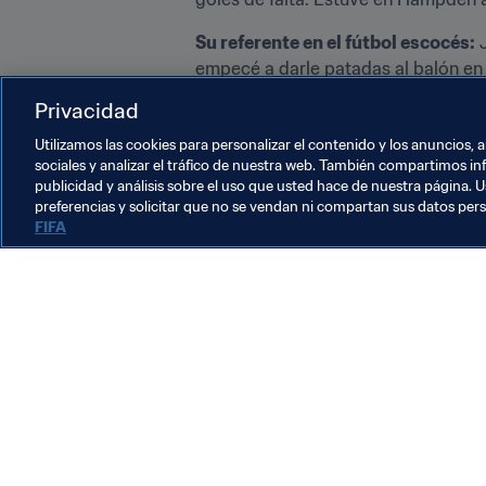
Su referente en el fútbol escocés:
 
empecé a darle patadas al balón en m
mí.
Privacidad
¿Qué es lo mejor de ser futbolista?
Utilizamos las cookies para personalizar el contenido y los anuncios, 
sociales y analizar el tráfico de nuestra web. También compartimos in
publicidad y análisis sobre el uso que usted hace de nuestra página. U
preferencias y solicitar que no se vendan ni compartan sus datos per
FIFA
La labor de la FIFA
Legal
Sistema de traspasos
Fútbol femenino
Promoción del fútbol