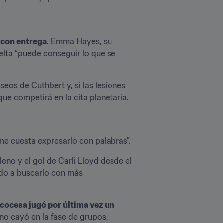
 con entrega
. Emma Hayes, su 
elta “puede conseguir lo que se 
eos de Cuthbert y, si las lesiones 
ue competirá en la cita planetaria.
 me cuesta expresarlo con palabras”.
eno y el gol de Carli Lloyd desde el 
do a buscarlo con más 
cocesa jugó por última vez un 
o cayó en la fase de grupos, 