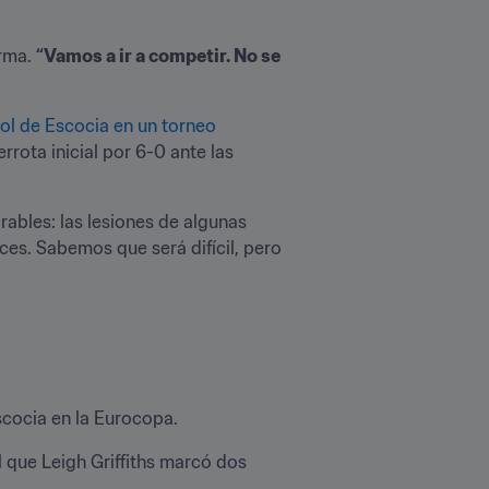
rma. 
“Vamos a ir a competir. No se 
gol de Escocia en un torneo 
rota inicial por 6-0 ante las 
bles: las lesiones de algunas 
es. Sabemos que será difícil, pero 
scocia en la Eurocopa.
 que Leigh Griffiths marcó dos 