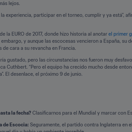
más lejos.
 experiencia, participar en el torneo, cumplir y ya está”, afi
e la EURO de 2017, donde hizo historia al anotar 
el primer 
n embargo, y aunque las escocesas vencieron a España, su der
 de cara a su revancha en Francia.
 gustado, pero las circunstancias nos fueron muy desfavora
lica Cuthbert. “Pero el equipo ha crecido mucho desde entonc
”. El desenlace, el próximo 9 de junio.
asta la fecha?
 Clasificarnos para el Mundial y marcar con E
a de Escocia:
 Seguramente, el partido contra Inglaterra en el
quel día y había un ambiente increíble.