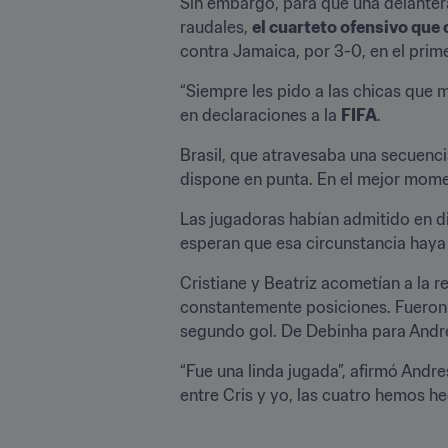
Sin embargo, para que una delantera
raudales, 
el cuarteto ofensivo que
contra Jamaica, por 3-0, en el prim
“Siempre les pido a las chicas que m
en declaraciones a la 
FIFA
.
Brasil, que atravesaba una secuenci
dispone en punta. En el mejor momen
Las jugadoras habían admitido en di
esperan que esa circunstancia haya
Cristiane y Beatriz acometían a la r
constantemente posiciones. Fueron v
segundo gol. De Debinha para Andress
“Fue una linda jugada”, afirmó Andr
entre Cris y yo, las cuatro hemos h