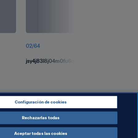
02
/
64
jsy4j83l8j04m0fu6qo3.jpg
Configuración de cookies
Rechazarlas todas
Aceptar todas las cookies