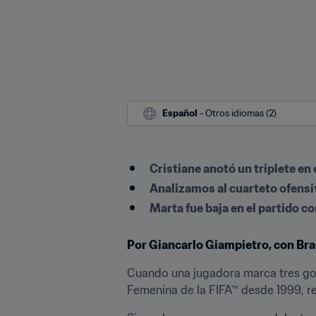
Español
 - Otros idiomas (2)
Cristiane anotó un triplete en 
Analizamos al cuarteto ofensiv
Marta fue baja en el partido c
Por Giancarlo Giampietro, con Bras
Cuando una jugadora marca tres goles
Femenina de la FIFA™ desde 1999, res