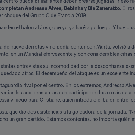
 centro pueda brillar, antes deben crearse jugadas. Y eso fu
 completan Andressa Alves, Debinha y Bia Zaneratto
. El re
er choque del Grupo C de Francia 2019.
anden el balón al área, que yo ya haré algo luego. Y hoy pasó
a de nueve derrotas y no podía contar con Marta, volvió a d
to, en un Mundial efervescente y con considerables cifras de
stintas entrevistas su incomodidad por la desconfianza exist
 quedado atrás. El desempeño del ataque es un excelente ind
etaguardia rival por el centro. En los extremos, Andressa Al
arias las acciones en las que participaron dos o más de ella
a y luego para Cristiane, quien introdujo el balón entre los
essa, que dio dos asistencias a la goleadora de la jornada. 
echo un gran partido. Estamos contentas, no importa quién m