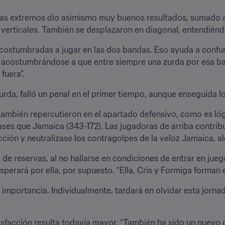
las extremos dio asimismo muy buenos resultados, sumado al
as verticales. También se desplazaron en diagonal, entendié
stumbradas a jugar en las dos bandas. Eso ayuda a confundir
acostumbrándose a que entre siempre una zurda por esa band
fuera”.
 zurda, falló un penal en el primer tiempo, aunque enseguida
ambién repercutieron en el apartado defensivo, como es lógi
pases que Jamaica (343-172). Las jugadoras de arriba contrib
ción y neutralizase los contragolpes de la veloz Jamaica, a
 de reservas, al no hallarse en condiciones de entrar en jue
esperará por ella, por supuesto. “Ella, Cris y Formiga forman e
mportancia. Individualmente, tardará en olvidar esta jornada. 
isfacción resulta todavía mayor. “También ha sido un nuevo c