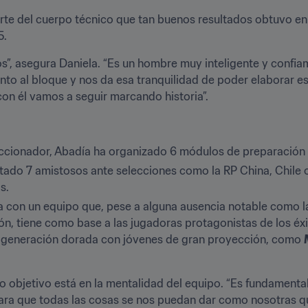
rte del cuerpo técnico que tan buenos resultados obtuvo en 
5.
s”, asegura Daniela. “Es un hombre muy inteligente y confiamo
to al bloque y nos da esa tranquilidad de poder elaborar ese
n él vamos a seguir marcando historia”.
cionador, Abadía ha organizado 6 módulos de preparación
ado 7 amistosos ante selecciones como la RP China, Chile o 
s.
 con un equipo que, pese a alguna ausencia notable como la
ón, tiene como base a las jugadoras protagonistas de los éxit
ta generación dorada con jóvenes de gran proyección, como 
do objetivo está en la mentalidad del equipo. “Es fundamenta
ra que todas las cosas se nos puedan dar como nosotras quer