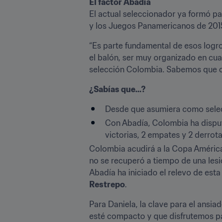
El factor Abadía
El actual seleccionador ya formó pa
y los Juegos Panamericanos de 201
“Es parte fundamental de esos logro
el balón, ser muy organizado en cuan
selección Colombia. Sabemos que co
¿Sabías que…?
Desde que asumiera como selec
Con Abadía, Colombia ha disput
victorias, 2 empates y 2 derrota
Colombia acudirá a la Copa América
no se recuperó a tiempo de una lesi
Abadía ha iniciado el relevo de es
Restrepo
.
Para Daniela, la clave para el ansia
esté compacto y que disfrutemos pa