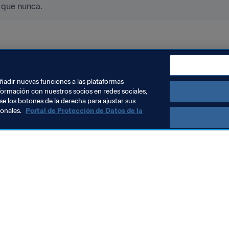
 que nunca.
añadir nuevas funciones a las plataformas
formación con nuestros socios en redes sociales,
se los botones de la derecha para ajustar sus
sonales.
Portal de Protección de Datos de la
Visite también
Todos los temas y las noticias relacionadas con FIFA
Reportes y documentos
Fundación FIFA