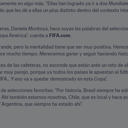
iamente en algo más. “Ellas han logrado ya ir a dos Mundiale
ulo que les dé a ellas un plus distinto dentro del contexto int
ras, Daniela Montoya, hace suyas las palabras del selecciona
pa América”, cuenta a 
FIFA.com
.
ande, pero la mentalidad tiene que ser muy positiva. Hemos 
ace mucho tiempo. Merecemos ganar y seguir haciendo histor
entes de las cafeteras, no esconde que están ante un reto de a
 estar muy parejo, porque ya todos los países le apuestan al fú
 FIFA… Y eso va a quedar demostrado en esta Copa”.
 selecciones favoritas: “Por historia, Brasil siempre ha sido e
. Ahí también estamos nosotras, Chile, que es local y hace p
Y Argentina, que siempre ha estado ahí”.