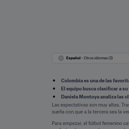
Español
 - Otros idiomas (2)
​Colombia es una de las favorit
El equipo busca clasificar a s
Daniela Montoya analiza las cl
Las expectativas son muy altas. Tr
sueña con que a la tercera sea la ven
Para empezar, el fútbol femenino caf