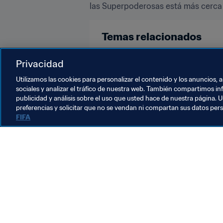
las Superpoderosas está más cerca
Temas relacionados
Colombia
Privacidad
Utilizamos las cookies para personalizar el contenido y los anuncios, 
sociales y analizar el tráfico de nuestra web. También compartimos in
publicidad y análisis sobre el uso que usted hace de nuestra página. U
preferencias y solicitar que no se vendan ni compartan sus datos per
FIFA
La labor de la FIFA
Legal
Sistema de traspasos
Fútbol femenino