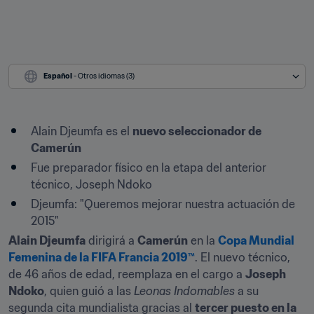
Español
 - Otros idiomas (3)
Alain Djeumfa es el 
nuevo seleccionador de 
Camerún
Fue preparador físico en la etapa del anterior 
técnico, Joseph Ndoko
Djeumfa: "Queremos mejorar nuestra actuación de 
2015"
Alain Djeumfa
 dirigirá a 
Camerún
 en la 
Copa Mundial 
Femenina de la FIFA Francia 2019™
. El nuevo técnico, 
de 46 años de edad, reemplaza en el cargo a 
Joseph 
Ndoko
, quien guió a las 
Leonas Indomables
 a su 
segunda cita mundialista gracias al 
tercer puesto en la 