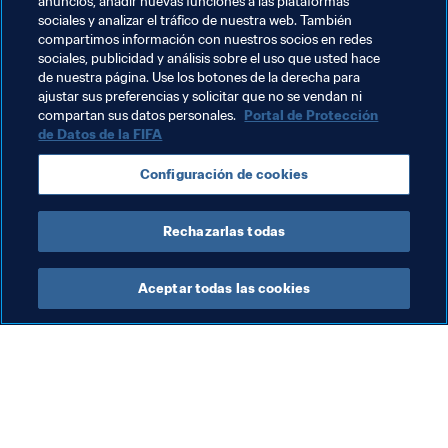
anuncios, añadir nuevas funciones a las plataformas
Camerún alcanzó los octavos de final en su debut 
sociales y analizar el tráfico de nuestra web. También
mundialista en 2015
. Cuatro años después, 
Canadá
, 
compartimos información con nuestros socios en redes
sociales, publicidad y análisis sobre el uso que usted hace
Nueva Zelanda
 y los 
Países Bajos
 serán sus 
rivales en 
de nuestra página. Use los botones de la derecha para
el Grupo E de Francia 2019
.
ajustar sus preferencias y solicitar que no se vendan ni
compartan sus datos personales.
Portal de Protección
de Datos de la FIFA
Camerún 6-0 Ecuador
Configuración de cookies
Primer encuentro de las Leonas Indomables en una Copa 
Mundial
Rechazarlas todas
Aceptar todas las cookies
La labor de la FIFA
Visite también
Legal
Todos los temas y las 