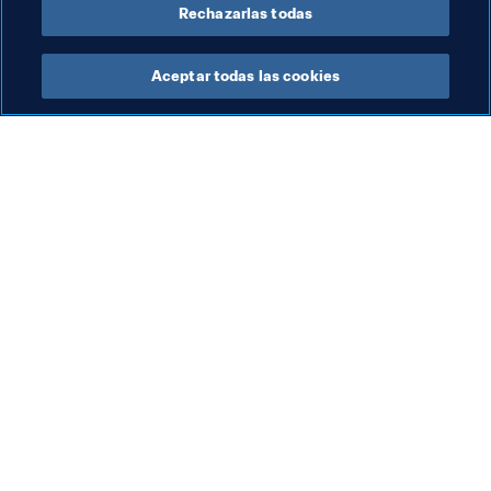
Rechazarlas todas
Aceptar todas las cookies
La labor de la FIFA
Visite también
Legal
Todos los temas y las 
noticias relacionadas con 
Sistema de traspasos
FIFA
Fútbol femenino
Reportes y documentos
Promoción del fútbol
Fundación FIFA
Innovación
FIFA Museum
Desarrollo del talento
Trabaja con nosotros
Organización de los 
torneos