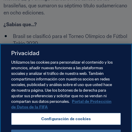
brasileñas, que sumaron su séptimo título sudamericano 
en ocho ediciones. ​
¿Sabías que...?
​Brasil se clasificó para el Torneo Olímpico de Fútbol 
Tokio 2020
Chile disputará la repesca intercontinental del 
Privacidad
Torneo Olímpico de Fútbol Tokio 2020 ante el 
Utilizamos las cookies para personalizar el contenido y los
tercero de Àfrica
anuncios, añadir nuevas funciones a las plataformas
sociales y analizar el tráfico de nuestra web. También
Argentina, Colombia y Paraguay se clasificaron para 
compartimos información con nuestros socios en redes
los Juegos Panamericanos Lima 2019
sociales, publicidad y análisis sobre el uso que usted hace
de nuestra página. Use los botones de la derecha para
ajustar sus preferencias y solicitar que no se vendan ni
compartan sus datos personales.
Portal de Protección
de Datos de la FIFA
Temas relacionados
Configuración de cookies
Chile
Brazil
Argentina
Colombia