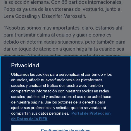
la selección alemana. Con 86 partidos internacionales, 
Popp es ya una de las veteranas del vestuario, junto a 
Lena Goessling y Dzsenifer Marozsán.
"Nosotras somos muy importantes, claro. Estamos ahí 
para transmitir calma al equipo y guiarlo como es 
debido en determinadas situaciones, pero también para 
dar un toque de atención a quien haga falta cuando sea 
necesario. A fin de cuentas, somos parte de un equipo, 
no podemos decidir los partidos por nuestra cuenta. 
Privacidad
Hay que contar con las once que saltan al terreno de 
Utilizamos las cookies para personalizar el contenido y los
juego y también con las que se quedan en el banquillo. 
anuncios, añadir nuevas funciones a las plataformas
Debemos volver a jugar como equipo, demostrar que 
sociales y analizar el tráfico de nuestra web. También
todas estamos para apoyarnos las unas a las otras. Y lo 
compartimos información con nuestros socios en redes
sociales, publicidad y análisis sobre el uso que usted hace
conseguiremos, estoy convencida".
de nuestra página. Use los botones de la derecha para
ajustar sus preferencias y solicitar que no se vendan ni
compartan sus datos personales.
Portal de Protección
de Datos de la FIFA
"Hace casi 10 años @Lena0803Lena debutaba en la 
selección nacional. El sábado jugará su partido número 
Configuración de cookies