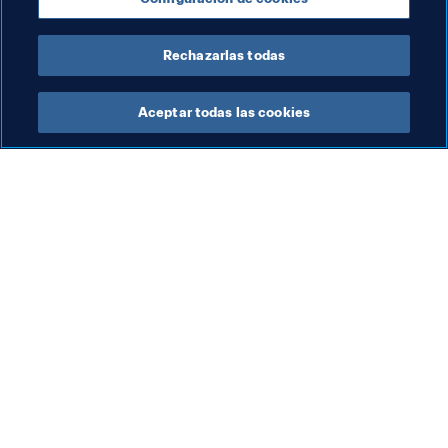
100 con el equipo en el clasificatorio contra la Rep. 
Checa. Una marca importante, que no será la última".
Rechazarlas todas
Aceptar todas las cookies
La labor de la FIFA
Visite también
Legal
Todos los temas y las 
noticias relacionadas con 
Sistema de traspasos
FIFA
Fútbol femenino
Reportes y documentos
Promoción del fútbol
Fundación FIFA
Innovación
FIFA Museum
Desarrollo del talento
Trabaja con nosotros