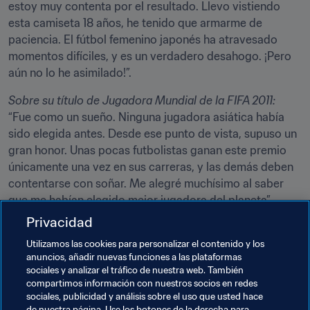
estoy muy contenta por el resultado. Llevo vistiendo 
esta camiseta 18 años, he tenido que armarme de 
paciencia. El fútbol femenino japonés ha atravesado 
momentos difíciles, y es un verdadero desahogo. ¡Pero 
aún no lo he asimilado!”.
Sobre su título de Jugadora Mundial de la FIFA 2011:
“Fue como un sueño. Ninguna jugadora asiática había 
sido elegida antes. Desde ese punto de vista, supuso un 
gran honor. Unas pocas futbolistas ganan este premio 
únicamente una vez en sus carreras, y las demás deben 
contentarse con soñar. Me alegré muchísimo al saber 
que me habían elegido mejor jugadora del planeta”.
Privacidad
Acerca de su influencia en el desarrollo del fútbol 
femenino en Japón:
Utilizamos las cookies para personalizar el contenido y los
anuncios, añadir nuevas funciones a las plataformas
“Llevo mucho tiempo jugando al fútbol, pero hubo que 
sociales y analizar el tráfico de nuestra web. También
esperar a nuestra victoria en el Mundial para que las 
compartimos información con nuestros socios en redes
cosas cambiasen de verdad. De la noche a la mañana, 
sociales, publicidad y análisis sobre el uso que usted hace
de nuestra página. Use los botones de la derecha para