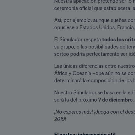
Nuestra aplicación pretende ser lo m
ceremonia oficial que establecerá l
Así, por ejemplo, aunque sueñes con
opusiese a Estados Unidos, Francia
El Simulador respeta 
todos los crit
su grupo, o las posibilidades de te
sorteo podría perfectamente ser idé
Las únicas diferencias entre nuestro
África y Oceanía –que aún no se con
determinará la composición de los
Nuestro Simulador se basa en la edic
será la del próximo 
7 de diciembre
.
¡No esperes más! ¡Juega con el dest
2019!
El sorteo: información útil