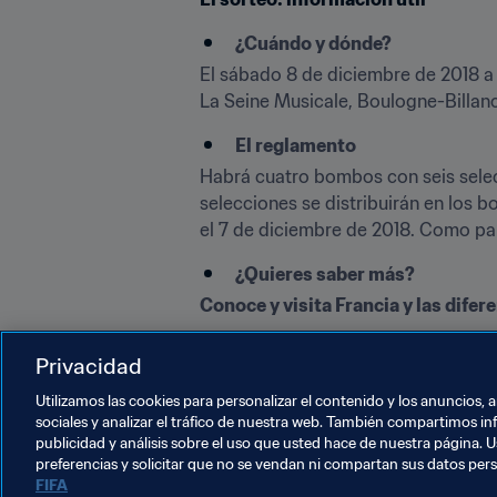
¿Cuándo y dónde?
El sábado 8 de diciembre de 2018 a l
La Seine Musicale, Boulogne-Billanc
El reglamento
Habrá cuatro bombos con seis selecc
selecciones se distribuirán en los 
el 7 de diciembre de 2018. Como paí
¿Quieres saber más?
Conoce y visita Francia y las difer
¡Tus entradas para Francia 2019!
Privacidad
Consulta los perfiles de las selecc
Utilizamos las cookies para personalizar el contenido y los anuncios, 
sociales y analizar el tráfico de nuestra web. También compartimos in
publicidad y análisis sobre el uso que usted hace de nuestra página. U
preferencias y solicitar que no se vendan ni compartan sus datos per
FIFA