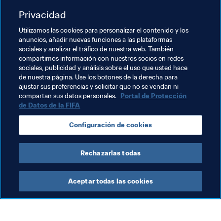
profesionales —en mi época, nunca soñamos que eso 
ocurriría—. Quiero que las chicas persigan sus sueños; 
Privacidad
que las chicas más jóvenes jueguen con confianza y que 
Utilizamos las cookies para personalizar el contenido y los
sientan que son aceptadas y que son deportistas (no 
anuncios, añadir nuevas funciones a las plataformas
mujeres deportistas); y que puedan competir y jugar al 
sociales y analizar el tráfico de nuestra web. También
nivel que elijan.
compartimos información con nuestros socios en redes
sociales, publicidad y análisis sobre el uso que usted hace
de nuestra página. Use los botones de la derecha para
ajustar sus preferencias y solicitar que no se vendan ni
Temas relacionados
compartan sus datos personales.
Portal de Protección
de Datos de la FIFA
Competiciones
Configuración de cookies
Copa Mundial Femenina de la FIFA 1991
USA
Rechazarlas todas
Aceptar todas las cookies