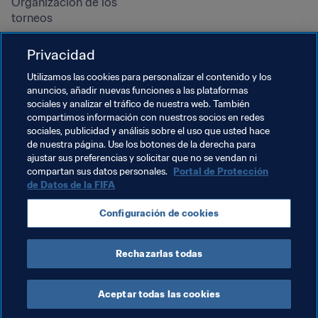
Organización de los 
torneos
Sostenibilidad
Privacidad
Derechos humanos y lucha 
contra la discriminación
Utilizamos las cookies para personalizar el contenido y los
anuncios, añadir nuevas funciones a las plataformas
Salud y atención médica
sociales y analizar el tráfico de nuestra web. También
Iniciativas educativas
compartimos información con nuestros socios en redes
sociales, publicidad y análisis sobre el uso que usted hace
de nuestra página. Use los botones de la derecha para
ajustar sus preferencias y solicitar que no se vendan ni
compartan sus datos personales.
Portal de Protección
de Datos de la FIFA
Configuración de cookies
Rechazarlas todas
TÉRMINOS DE SERVICIO
PORTAL DE PROTECCIÓN DE DATOS DE LA FIFA
DESCÁRGALO
CONFIGURACIÓN DE COOKIES
Copyright © 1994 - 2025 FIFA. Reservados todos los derechos.
Aceptar todas las cookies
Cookie Settings