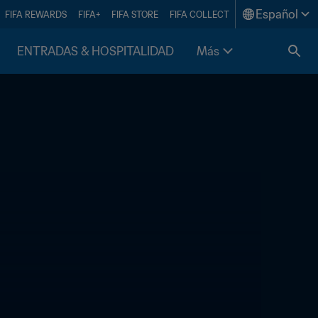
Español
FIFA REWARDS
FIFA+
FIFA STORE
FIFA COLLECT
ENTRADAS & HOSPITALIDAD
Más