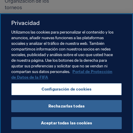
Organización de los 
torneos
Sostenibilidad
Privacidad
Derechos humanos y lucha 
contra la discriminación
Utilizamos las cookies para personalizar el contenido y los
anuncios, añadir nuevas funciones a las plataformas
Salud y atención médica
sociales y analizar el tráfico de nuestra web. También
Iniciativas educativas
compartimos información con nuestros socios en redes
sociales, publicidad y análisis sobre el uso que usted hace
de nuestra página. Use los botones de la derecha para
ajustar sus preferencias y solicitar que no se vendan ni
compartan sus datos personales.
Portal de Protección
de Datos de la FIFA
Configuración de cookies
Rechazarlas todas
TÉRMINOS DE SERVICIO
PORTAL DE PROTECCIÓN DE DATOS DE LA FIFA
DESCÁRGALO
CONFIGURACIÓN DE COOKIES
Copyright © 1994 - 2025 FIFA. Reservados todos los derechos.
Aceptar todas las cookies
Cookie Settings