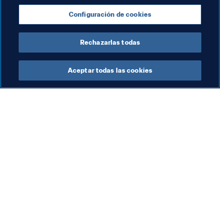
Copa Mundial Femenina de la FIFA 2023™
Configuración de cookies
New Zealand
OFC
Australia
AFC
Rechazarlas todas
Aceptar todas las cookies
La labor de la FIFA
Visite también
Legal
Todos los temas y las 
noticias relacionadas con 
Sistema de traspasos
FIFA
Fútbol femenino
Reportes y documentos
Promoción del fútbol
Fundación FIFA
Innovación
FIFA Museum