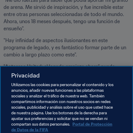
"Me dio fuerzas para saber que podía aportar mi granito 
de arena. Me sirvió de inspiración, y fue increíble estar 
entre otras personas seleccionadas de todo el mundo. 
Ahora, unos 18 meses después, tengo una función de 
ensueño".
"Hay infinidad de aspectos ilusionantes en este 
programa de legado, y es fantástico formar parte de un 
cambio a largo plazo como este".
"Aotearoa United: el legado empieza ahora” puede 
descargarse y leerse íntegramente 
aquí
.
Privacidad
Utilizamos las cookies para personalizar el contenido y los
anuncios, añadir nuevas funciones a las plataformas
sociales y analizar el tráfico de nuestra web. También
compartimos información con nuestros socios en redes
sociales, publicidad y análisis sobre el uso que usted hace
de nuestra página. Use los botones de la derecha para
ajustar sus preferencias y solicitar que no se vendan ni
Temas relacionados
compartan sus datos personales.
Portal de Protección
de Datos de la FIFA