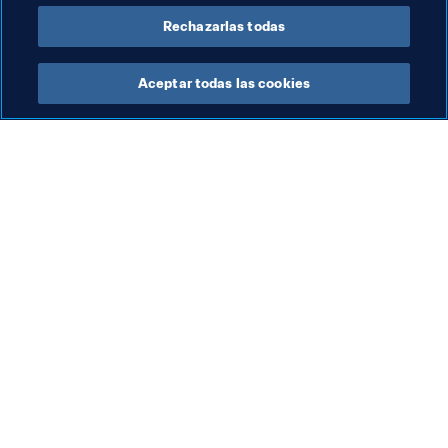
Rechazarlas todas
Aceptar todas las cookies
La labor de la FIFA
Visite también
Legal
Todos los temas y las 
noticias relacionadas con 
Sistema de traspasos
FIFA
Fútbol femenino
Reportes y documentos
Promoción del fútbol
Fundación FIFA
Innovación
FIFA Museum
Desarrollo del talento
Trabaja con nosotros
Organización de los 
torneos