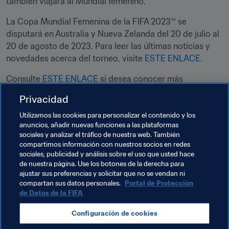
también viajará al Mundial femenino. 
La Copa Mundial Femenina de la FIFA 2023™ se 
disputará en Australia y Nueva Zelanda del 20 de julio al 
20 de agosto de 2023. Para leer las últimas noticias y 
novedades acerca del torneo, visite 
ESTE ENLACE
. 
Consulte 
ESTE ENLACE
 si desea conocer más 
información sobre los programas de desarrollo del 
Privacidad
Utilizamos las cookies para personalizar el contenido y los
anuncios, añadir nuevas funciones a las plataformas
Temas relacionados
sociales y analizar el tráfico de nuestra web. También
compartimos información con nuestros socios en redes
sociales, publicidad y análisis sobre el uso que usted hace
Copa Mundial Femenina de la FIFA 2023™
de nuestra página. Use los botones de la derecha para
ajustar sus preferencias y solicitar que no se vendan ni
Australia
AFC
Korea Republic
China PR
compartan sus datos personales.
Portal de Protección
de Datos de la FIFA
Chinese Taipei
Japan
Thailand
Vietnam
Configuración de cookies
Philippines