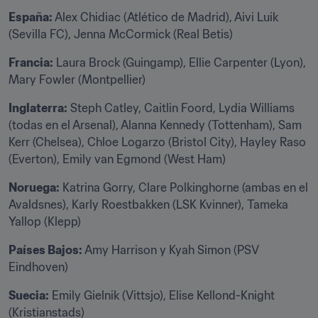
España:
 Alex Chidiac (Atlético de Madrid), Aivi Luik 
(Sevilla FC), Jenna McCormick (Real Betis)
Francia:
 Laura Brock (Guingamp), Ellie Carpenter (Lyon), 
Mary Fowler (Montpellier)
Inglaterra:
 Steph Catley, Caitlin Foord, Lydia Williams 
(todas en el Arsenal), Alanna Kennedy (Tottenham), Sam 
Kerr (Chelsea), Chloe Logarzo (Bristol City), Hayley Raso 
(Everton), Emily van Egmond (West Ham)
Noruega:
 Katrina Gorry, Clare Polkinghorne (ambas en el 
Avaldsnes), Karly Roestbakken (LSK Kvinner), Tameka 
Yallop (Klepp)
Países Bajos:
 Amy Harrison y Kyah Simon (PSV 
Eindhoven)
Suecia:
 Emily Gielnik (Vittsjo), Elise Kellond-Knight 
(Kristianstads)