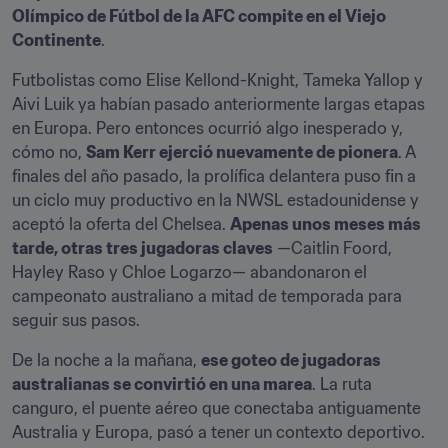
Olímpico de Fútbol de la AFC compite en el Viejo 
Continente
.
Futbolistas como Elise Kellond-Knight, Tameka Yallop y 
Aivi Luik ya habían pasado anteriormente largas etapas 
en Europa. Pero entonces ocurrió algo inesperado y, 
cómo no, 
Sam Kerr ejerció nuevamente de pionera
. A 
finales del año pasado, la prolífica delantera puso fin a 
un ciclo muy productivo en la NWSL estadounidense y 
aceptó la oferta del Chelsea. 
Apenas unos meses más 
tarde, otras tres jugadoras claves
 —Caitlin Foord, 
Hayley Raso y Chloe Logarzo— abandonaron el 
campeonato australiano a mitad de temporada para 
seguir sus pasos.
De la noche a la mañana, 
ese goteo de jugadoras 
australianas se convirtió en una marea
. La ruta 
canguro, el puente aéreo que conectaba antiguamente 
Australia y Europa, pasó a tener un contexto deportivo.