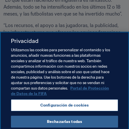
“Lo que están haciendo en Inglaterra es fantástico. 
Además, todo se ha intensificado en los últimos 12 o 18 
meses, y las futbolistas ven que se ha invertido mucho”.
“Los recursos, el apoyo a las jugadoras, la publicidad, 
las infraestructuras que ofrecen los equipos femeninos 
ligados a los grandes clubes... El producto completo que 
Privacidad
ofrece la liga es atractivo, y creo que Inglaterra es quien 
Utilizamos las cookies para personalizar el contenido y los
mejor lo está haciendo últimamente”.
anuncios, añadir nuevas funciones a las plataformas
sociales y analizar el tráfico de nuestra web. También
compartimos información con nuestros socios en redes
sociales, publicidad y análisis sobre el uso que usted hace
de nuestra página. Use los botones de la derecha para
ajustar sus preferencias y solicitar que no se vendan ni
Temas relacionados
compartan sus datos personales.
Portal de Protección
de Datos de la FIFA
Copa Mundial Femenina de la FIFA 2023™
Configuración de cookies
Australia
Rechazarlas todas