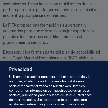
sentimientos. Estas bolsas son reutilizables de un 
partido para otro, por lo que se devolverán al final del 
encuentro para que se desinfecten.  
La FIFA proporciona formación a su personal y 
voluntarios para que ofrezcan la mejor experiencia 
posible a las personas con dificultades en el 
procesamiento sensorial.  
Estos servicios forman parte del plan de accesibilidad 
de la Copa Mundial Femenina de la FIFA™. Visite la 
página 
Información sobre accesibilidad de la Copa 
Privacidad
Mundial Femenina de la FIFA™
 para conocer los servicios 
y características de accesibilidad, como la 
Utilizamos las cookies para personalizar el contenido y los
audiodescripción. 
anuncios, añadir nuevas funciones a las plataformas
sociales y analizar el tráfico de nuestra web. También
compartimos información con nuestros socios en redes
Temas relacionados
sociales, publicidad y análisis sobre el uso que usted hace
de nuestra página. Use los botones de la derecha para
ajustar sus preferencias y solicitar que no se vendan ni