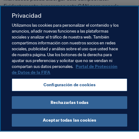
Evidentemente, jugaremos esta CAN para ganarla. 
Vamos a prepararla como es debido. Sabemos que, si 
Privacidad
conseguimos llegar a semifinales, participaremos en 
Utilizamos las cookies para personalizar el contenido y los
algo excepcional, como es el Mundial . Eso nunca le ha 
anuncios, añadir nuevas funciones a las plataformas
pasado a Marruecos. ¡Pero no quememos etapas!”, 
sociales y analizar el tráfico de nuestra web. También
concluye Pedros.
compartimos información con nuestros socios en redes
sociales, publicidad y análisis sobre el uso que usted hace
de nuestra página. Use los botones de la derecha para
ajustar sus preferencias y solicitar que no se vendan ni
Temas relacionados
compartan sus datos personales.
Portal de Protección
de Datos de la FIFA
Copa Mundial Femenina de la FIFA 2023™
Configuración de cookies
Morocco
Ghana
Nigeria
Sudáfrica
Rechazarlas todas
Aceptar todas las cookies