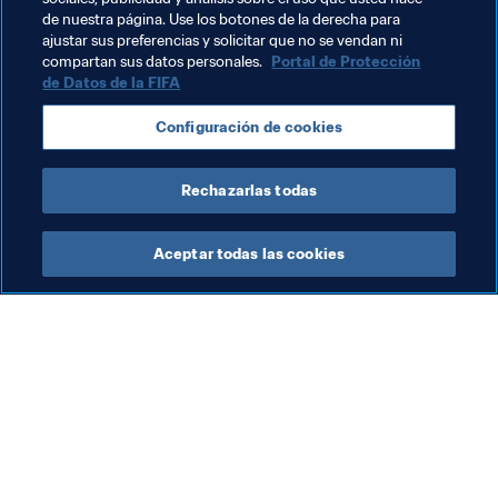
Temas relacionados
de nuestra página. Use los botones de la derecha para
ajustar sus preferencias y solicitar que no se vendan ni
Voluntarios
compartan sus datos personales.
Portal de Protección
de Datos de la FIFA
Copa Mundial Femenina de la FIFA 2023™
Configuración de cookies
Australia
AFC
New Zealand
OFC
Rechazarlas todas
Aceptar todas las cookies
La labor de la FIFA
Visite también
Legal
Todos los temas y las 
noticias relacionadas con 
Sistema de traspasos
FIFA
Fútbol femenino