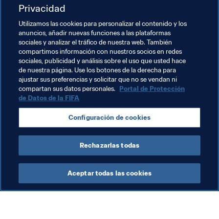
Privacidad
cuenta, visite 
FIFA.com/tickets
Utilizamos las cookies para personalizar el contenido y los
Para más información sobre el campeonato y la venta 
anuncios, añadir nuevas funciones a las plataformas
de entradas, visite FIFA.com/beyondgreatness

sociales y analizar el tráfico de nuestra web. También
compartimos información con nuestros socios en redes
sociales, publicidad y análisis sobre el uso que usted hace
de nuestra página. Use los botones de la derecha para
ajustar sus preferencias y solicitar que no se vendan ni
Temas relacionados
compartan sus datos personales.
Portal de Protección
de Datos de la FIFA
Copa Mundial Femenina de la FIFA 2023™
Configuración de cookies
Australia
AFC
New Zealand
OFC
Rechazarlas todas
Aceptar todas las cookies