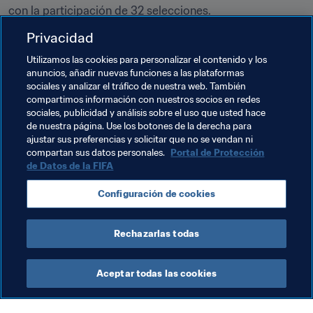
con la participación de 32 selecciones.
Privacidad
Si desean obtener más información sobre la Copa 
Mundial Femenina de la FIFA 2023™, pueden consultar 
Utilizamos las cookies para personalizar el contenido y los
fifa.com
 o seguirnos en 
Twitter
, 
Facebook
 e 
Instagram
.
anuncios, añadir nuevas funciones a las plataformas
sociales y analizar el tráfico de nuestra web. También
compartimos información con nuestros socios en redes
Temas relacionados
sociales, publicidad y análisis sobre el uso que usted hace
de nuestra página. Use los botones de la derecha para
ajustar sus preferencias y solicitar que no se vendan ni
Organización
compartan sus datos personales.
Portal de Protección
de Datos de la FIFA
Copa Mundial Femenina de la FIFA 2023™
Configuración de cookies
Australia
New Zealand
Rechazarlas todas
Aceptar todas las cookies