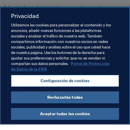
Además de cualquier éxito que pueda cosechar en 
Tokio, Zadorsky tendrá siempre presente a Carley, cuyo 
Privacidad
recuerdo le acompañará en otro momento muy especial 
Utilizamos las cookies para personalizar el contenido y los
de la vida.

anuncios, añadir nuevas funciones a las plataformas
sociales y analizar el tráfico de nuestra web. También
compartimos información con nuestros socios en redes
sociales, publicidad y análisis sobre el uso que usted hace
de nuestra página. Use los botones de la derecha para
ajustar sus preferencias y solicitar que no se vendan ni
compartan sus datos personales.
Portal de Protección
de Datos de la FIFA
Temas relacionados
Configuración de cookies
Fútbol Femenino
Canada
Concacaf
Rechazarlas todas
Aceptar todas las cookies