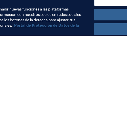
añadir nuevas funciones a las plataformas
formación con nuestros socios en redes sociales,
se los botones de la derecha para ajustar sus
sonales.
Portal de Protección de Datos de la
Visite también
Todos los temas y las noticias relacionadas con FIFA
Reportes y documentos
Fundación FIFA
FIFA Museum
Trabaja con nosotros