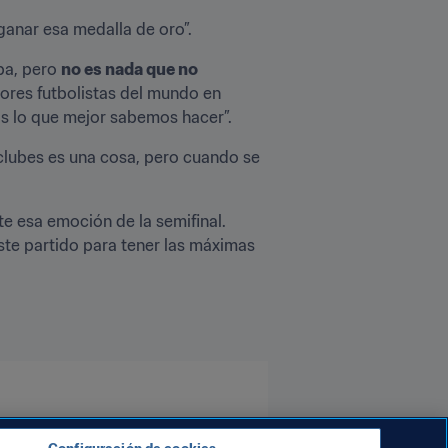
ganar esa medalla de oro”. 
ba, pero 
no es nada que no 
ores futbolistas del mundo en 
 lo que mejor sabemos hacer”. 
lubes es una cosa, pero cuando se 
“Tenemos un gran grupo [de jugadoras] que estuvo en el torneo de 2016 y creo que todavía siente esa emoción de la semifinal. 
te partido para tener las máximas 