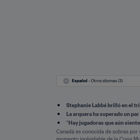
Español
 - Otros idiomas (3)
Stephanie Labbé brilló en el t
La arquera ha superado un par 
“Hay jugadoras que aún siente
Canadá es conocida de sobras por su
momento inolvidable de la Copa Mund