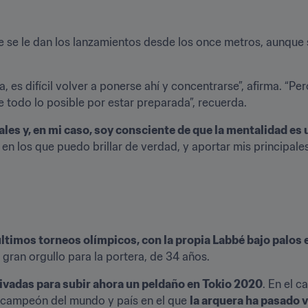
e se le dan los lanzamientos desde los once metros, aunque s
 es difícil volver a ponerse ahí y concentrarse”, afirma. “P
e todo lo posible por estar preparada”, recuerda.
s y, en mi caso, soy consciente de que la mentalidad es u
n los que puedo brillar de verdad, y aportar mis principales
últimos torneos olímpicos, con la propia Labbé bajo palos e
gran orgullo para la portera, de 34 años. 
vadas para subir ahora un peldaño en Tokio 2020
. En el c
al campeón del mundo y país en el que 
la arquera ha pasado 