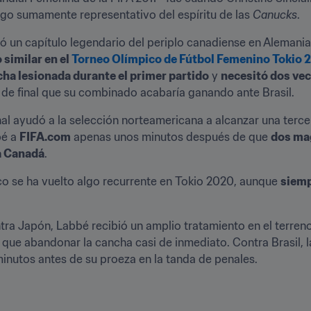
algo sumamente representativo del espíritu de las 
Canucks
.
uyó un capítulo legendario del periplo canadiense en Alemani
similar en el 
Torneo Olímpico de Fútbol Femenino Tokio 
ha lesionada durante el primer partido
 y 
necesitó dos ve
s de final que su combinado acabaría ganando ante Brasil. 
inal ayudó a la selección norteamericana a alcanzar una terce
é a 
FIFA.com
 apenas unos minutos después de que 
dos mag
 a Canadá
.
sico se ha vuelto algo recurrente en Tokio 2020, aunque 
siemp
tra Japón, Labbé recibió un amplio tratamiento en el terreno
o que abandonar la cancha casi de inmediato. Contra Brasil,
nutos antes de su proeza en la tanda de penales.
