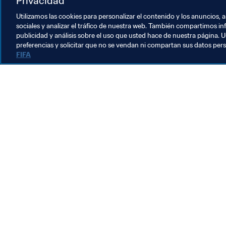
Privacidad
Utilizamos las cookies para personalizar el contenido y los anuncios, 
sociales y analizar el tráfico de nuestra web. También compartimos in
publicidad y análisis sobre el uso que usted hace de nuestra página. U
preferencias y solicitar que no se vendan ni compartan sus datos per
FIFA
La labor de la FIFA
Legal
Sistema de traspasos
Fútbol femenino
Promoción del fútbol
Innovación
Desarrollo del talento
Organización de los torneos