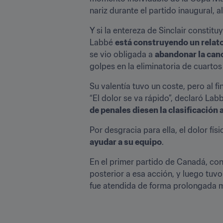
nariz durante el partido inaugural, 
Y si la entereza de Sinclair constit
Labbé 
está construyendo un relato 
se vio obligada a 
abandonar la canc
golpes en la eliminatoria de cuarto
Su valentía tuvo un coste, pero al f
“El dolor se va rápido”, declaró Labb
de penales diesen la clasificación
Por desgracia para ella, el dolor fí
ayudar a su equipo
. 
En el primer partido de Canadá, con
posterior a esa acción, y luego tuv
fue atendida de forma prolongada mi