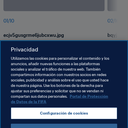
01
/
10
02
/
10
ecjv5gusgrme6jubcxwu.jpg
bqyjxqk5
Privacidad
Utilizamos las cookies para personalizar el contenido y los
anuncios, añadir nuevas funciones a las plataformas
sociales y analizar el tráfico de nuestra web. También
compartimos información con nuestros socios en redes
sociales, publicidad y análisis sobre el uso que usted hace
de nuestra página. Use los botones de la derecha para
ajustar sus preferencias y solicitar que no se vendan ni
compartan sus datos personales.
Portal de Protección
de Datos de la FIFA
Temas relacionados
Configuración de cookies
USA
Brazil
Canada
Argentina