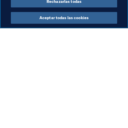
Rechazarlas todas
Aceptar todas las cookies
La labor de la FIFA
Visite también
Legal
Todos los temas y las 
noticias relacionadas con 
Sistema de traspasos
FIFA
Fútbol femenino
Reportes y documentos
Promoción del fútbol
Fundación FIFA
Innovación
FIFA Museum
Desarrollo del talento
Trabaja con nosotros
Organización de los 
torneos