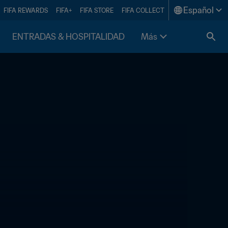
Español
FIFA REWARDS
FIFA+
FIFA STORE
FIFA COLLECT
ENTRADAS & HOSPITALIDAD
Más