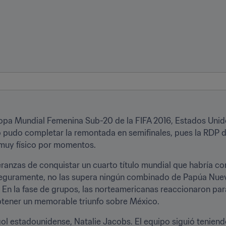
Copa Mundial Femenina Sub-20 de la FIFA 2016, Estados Unid
 pudo completar la remontada en semifinales, pues la RDP de 
 muy físico por momentos.
nzas de conquistar un cuarto título mundial que habría cons
seguramente, no las supera ningún combinado de Papúa Nuev
 En la fase de grupos, las norteamericanas reaccionaron par
obtener un memorable triunfo sobre México.
ol estadounidense, Natalie Jacobs. El equipo siguió teniendo f