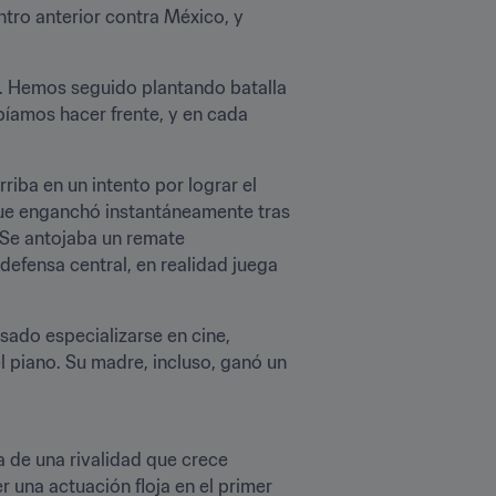
tro anterior contra México, y 
. Hemos seguido plantando batalla 
bíamos hacer frente, y en cada 
iba en un intento por lograr el 
ue enganchó instantáneamente tras 
Se antojaba un remate 
fensa central, en realidad juega 
sado especializarse en cine, 
l piano. Su madre, incluso, ganó un 
 de una rivalidad que crece 
 una actuación floja en el primer 