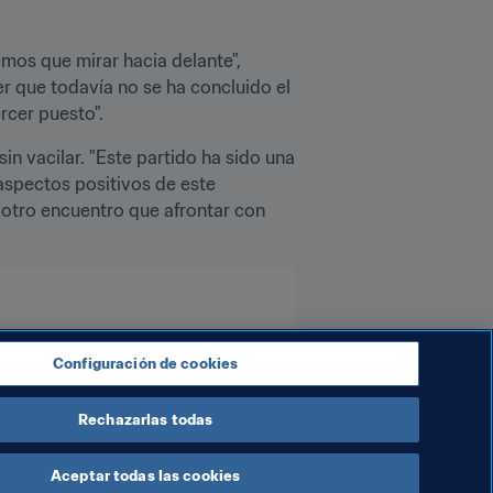
os que mirar hacia delante", 
 que todavía no se ha concluido el 
rcer puesto".
in vacilar. "Este partido ha sido una 
aspectos positivos de este 
otro encuentro que afrontar con 
Configuración de cookies
Rechazarlas todas
Aceptar todas las cookies