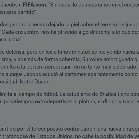
 Jacobs a 
FIFA.com
. "Sin duda, lo demostramos en el encuen
n este partido".
s pero nos hemos dejado la piel sobre el terreno de juego
. Cada encuentro  nos ha ofrecido algo diferente a lo que de
sa lucha".
 defensa, pero en los últimos minutos se fue yendo hacia arr
misma, y además de forma soberbia. Su volea amortiguada q
r alto a la portera norcoreana, en un tanto muy celebrado. 
ero aunque Jacobs acudió al certamen aparentemente como de
versidad, Notre Dame.
 limita al campo de fútbol. La estudiante de 19 años tiene pen
us pasatiempos extradeportivos la pintura, el dibujo y tocar e
partido por el tercer puesto contra Japón, una nueva entrega
 tratándose de Estados Unidos, no cabe la posibilidad de ver