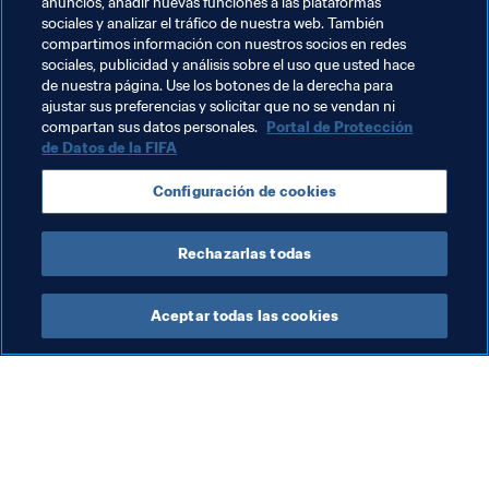
anuncios, añadir nuevas funciones a las plataformas
esperanzas de alcanzar la final se esfumaban cruelmente 
sociales y analizar el tráfico de nuestra web. También
contra España.
compartimos información con nuestros socios en redes
sociales, publicidad y análisis sobre el uso que usted hace
de nuestra página. Use los botones de la derecha para
ajustar sus preferencias y solicitar que no se vendan ni
compartan sus datos personales.
Portal de Protección
de Datos de la FIFA
Temas relacionados
Configuración de cookies
Competiciones
España
Rechazarlas todas
Aceptar todas las cookies
La labor de la FIFA
Visite también