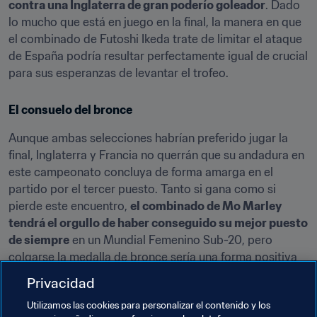
contra una Inglaterra de gran poderío goleador
. Dado 
lo mucho que está en juego en la final, la manera en que 
el combinado de Futoshi Ikeda trate de limitar el ataque 
de España podría resultar perfectamente igual de crucial 
para sus esperanzas de levantar el trofeo.
El consuelo del bronce
Aunque ambas selecciones habrían preferido jugar la 
final, Inglaterra y Francia no querrán que su andadura en 
este campeonato concluya de forma amarga en el 
partido por el tercer puesto. Tanto si gana como si 
pierde este encuentro, 
el combinado de Mo Marley 
tendrá el orgullo de haber conseguido su mejor puesto 
de siempre
 en un Mundial Femenino Sub-20, pero 
colgarse la medalla de bronce sería una forma positiva 
de cerrar una campaña memorable para las jóvenes 
Privacidad
Lionesses
. 
Las anfitrionas también querrán concluir la 
Utilizamos las cookies para personalizar el contenido y los
cita bretona con una sonrisa
, tras ver cómo sus 