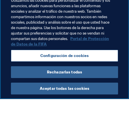
Utilizamos las cookies para personalizar el contenido y los
desquite”, subraya. “El plantel ha cambiado, muchas 
anuncios, añadir nuevas funciones a las plataformas
jugadoras no vivieron aquel duro revés de 2017. Y es una 
sociales y analizar el tráfico de nuestra web. También
competición totalmente distinta… 
una semifinal del 
compartimos información con nuestros socios en redes
Mundial, en Francia”, concluye
. Más motivo aún para 
sociales, publicidad y análisis sobre el uso que usted hace
de nuestra página. Use los botones de la derecha para
seguir brillando.
ajustar sus preferencias y solicitar que no se vendan ni
compartan sus datos personales.
Portal de Protección
de Datos de la FIFA
Temas relacionados
Configuración de cookies
Competiciones
Rechazarlas todas
Aceptar todas las cookies
La labor de la FIFA
Visite también