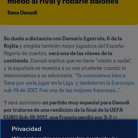
miedo al rival y robarle balones
Sana Daoudi
Su duelo a distancia con Damaris Egurrola, 6 de la
Rojita
 y elegida también mejor jugadora del España-
Nigeria de cuartos, 
será una de las claves de la 
contienda
. Daoudi explica que no tiene “miedo a nadie”, 
y la española se muestra a su vez prudente cuando le 
mencionamos a su adversaria. 
“Ya conocemos bien a 
Sana por verla jugar en la Liga, y también en la Eurocopa 
sub-19 de 2017. Fue una de las mejores francesas…”
.
Y será asimismo 
un partido muy especial para Daoudi 
por tratarse de una reedición de la final de la UEFA 
EURO Sub-19 2017, que Francia perdió por 3-2
 in 
extremis. “Claro que nos dolió perder aquella final, 
Privacidad
aunque no considero que este partido vaya a ser un 