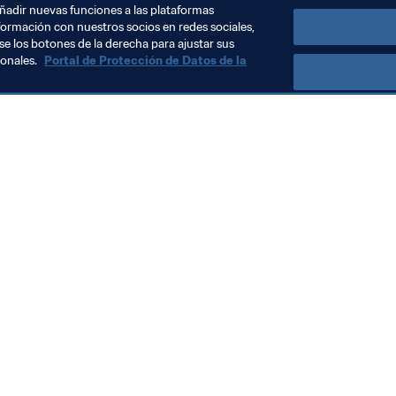
añadir nuevas funciones a las plataformas
formación con nuestros socios en redes sociales,
se los botones de la derecha para ajustar sus
sonales.
Portal de Protección de Datos de la
Visite también
Todos los temas y las noticias relacionadas con FIFA
Reportes y documentos
Fundación FIFA
FIFA Museum
Trabaja con nosotros