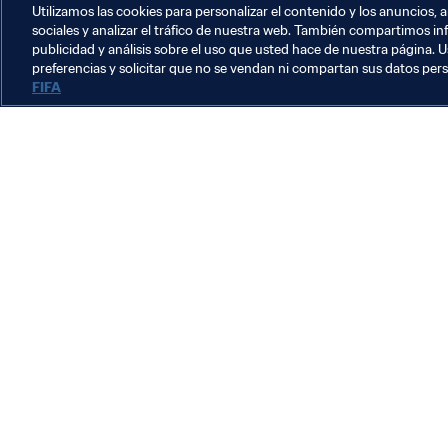
Utilizamos las cookies para personalizar el contenido y los anuncios, 
sociales y analizar el tráfico de nuestra web. También compartimos in
publicidad y análisis sobre el uso que usted hace de nuestra página. U
preferencias y solicitar que no se vendan ni compartan sus datos per
FIFA
La labor de la FIFA
Legal
Sistema de traspasos
Fútbol femenino
Promoción del fútbol
Innovación
Desarrollo del talento
Organización de los torneos
Sostenibilidad