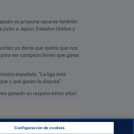
después se propone sacarse también 
s junto a Japón, Estados Unidos y 
l sorteo yo decía que quería que nos 
y para ser campeón tienes que ganar 
isión española. “La liga está 
ue y que ganen la disputa”.
emos ganado un respeto estos años”.
Configuración de cookies