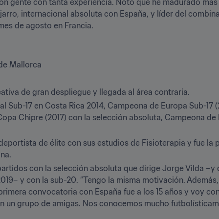
con gente con tanta experiencia. Noto que he madurado más r
ijarro, internacional absoluta con España, y líder del combina
mes de agosto en Francia.
 de Mallorca
ativa de gran despliegue y llegada al área contraria.
 Sub-17 en Costa Rica 2014, Campeona de Europa Sub-17 (2
 Copa Chipre (2017) con la selección absoluta, Campeona de l
eportista de élite con sus estudios de Fisioterapia y fue la p
ana.
 partidos con la selección absoluta que dirige Jorge Vilda –y
 2019– y con la sub-20. “Tengo la misma motivación. Además, 
imera convocatoria con España fue a los 15 años y voy co
on un grupo de amigas. Nos conocemos mucho futbolísticamen