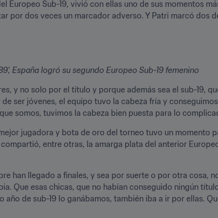
 del Europeo Sub-19, vivió con ellas uno de sus momentos más
tar por dos veces un marcador adverso. Y Patri marcó dos de l
l 89', España logró su segundo Europeo Sub-19 femenino
res, y no solo por el título y porque además sea el sub-19, 
 de ser jóvenes, el equipo tuvo la cabeza fría y conseguimos
que somos, tuvimos la cabeza bien puesta para lo complica
la mejor jugadora y bota de oro del torneo tuvo un momento 
 compartió, entre otras, la amarga plata del anterior Europeo 
e han llegado a finales, y sea por suerte o por otra cosa, no
ia. Que esas chicas, que no habían conseguido ningún título,
mo año de sub-19 lo ganábamos, también iba a ir por ellas. Q