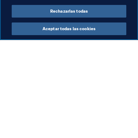
Rechazarlas todas
Aceptar todas las cookies
La labor de la FIFA
Visite también
Legal
Todos los temas y las 
noticias relacionadas con 
Sistema de traspasos
FIFA
Fútbol femenino
Reportes y documentos
Promoción del fútbol
Fundación FIFA
Innovación
FIFA Museum
Desarrollo del talento
Trabaja con nosotros
Organización de los 