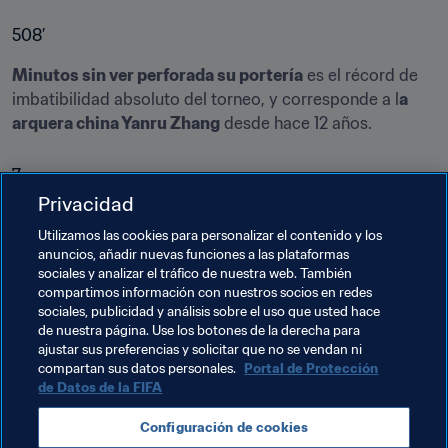
508’
Minutos sin ver perforada su portería
 es el récord de 
imbatibilidad absoluto del torneo, y corresponde a l
a 
arquera china Yanru Zhang
 desde hace 12 años.
7
Privacidad
Mundiales Sub-20 cumplirá Maren Meinert en Francia
. 
Utilizamos las cookies para personalizar el contenido y los
La seleccionadora alemana solo se ha perdido las 2 
anuncios, añadir nuevas funciones a las plataformas
primeras ediciones, 2002 y 2004, y suma dos títulos. 
sociales y analizar el tráfico de nuestra web. También
Este año coincidirá con 
otra veterana, la 
compartimos información con nuestros socios en redes
seleccionadora inglesa Mo Marley
, que vivirá su 5º 
sociales, publicidad y análisis sobre el uso que usted hace
de nuestra página. Use los botones de la derecha para
torneo de la categoría.
ajustar sus preferencias y solicitar que no se vendan ni
compartan sus datos personales.
Portal de Protección
de Datos de la FIFA
Temas relacionados
Configuración de cookies
Competiciones