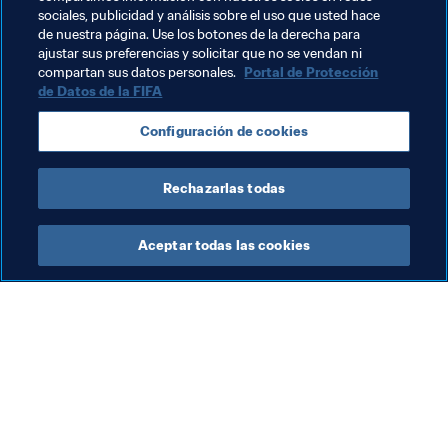
sociales, publicidad y análisis sobre el uso que usted hace
de nuestra página. Use los botones de la derecha para
ajustar sus preferencias y solicitar que no se vendan ni
compartan sus datos personales.
Portal de Protección
de Datos de la FIFA
Temas relacionados
Configuración de cookies
Competiciones
Rechazarlas todas
Aceptar todas las cookies
La labor de la FIFA
Visite también
Legal
Todos los temas y las 
noticias relacionadas con 
Sistema de traspasos