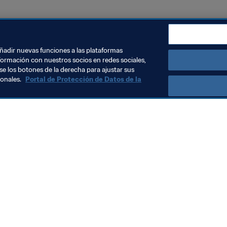
añadir nuevas funciones a las plataformas
formación con nuestros socios en redes sociales,
se los botones de la derecha para ajustar sus
sonales.
Portal de Protección de Datos de la
Visite también
Todos los temas y las noticias relacionadas con FIFA
Reportes y documentos
Fundación FIFA
FIFA Museum
Trabaja con nosotros