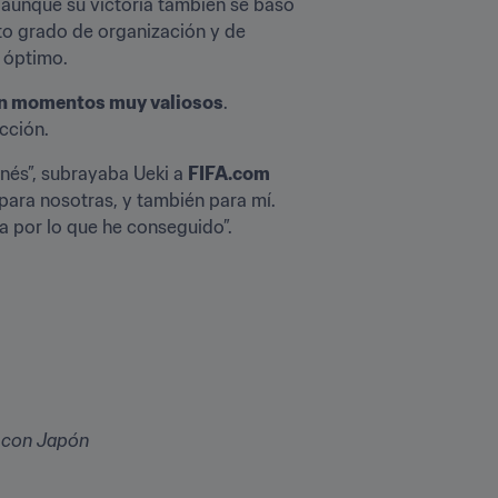
, aunque su victoria también se basó 
to grado de organización y de 
e óptimo.
en momentos muy valiosos
. 
ección.
onés”, subrayaba Ueki a 
FIFA.com
 para nosotras, y también para mí. 
va por lo que he conseguido”.
1 con Japón