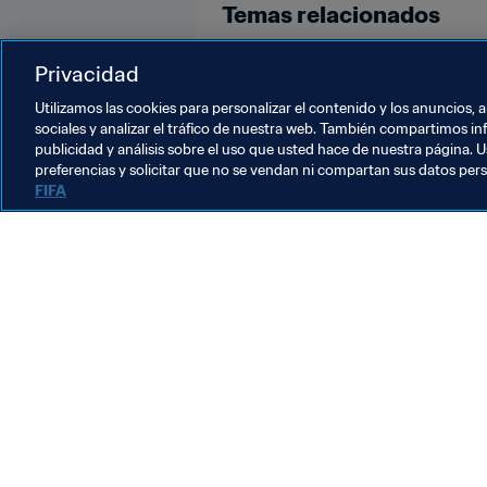
Temas relacionados
Competiciones
Privacidad
Utilizamos las cookies para personalizar el contenido y los anuncios, 
sociales y analizar el tráfico de nuestra web. También compartimos in
publicidad y análisis sobre el uso que usted hace de nuestra página. U
preferencias y solicitar que no se vendan ni compartan sus datos per
FIFA
La labor de la FIFA
Legal
Sistema de traspasos
Fútbol femenino
Promoción del fútbol
Innovación