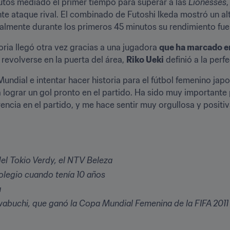
tos mediado el primer tiempo para superar a las 
Lionesses
nte ataque rival. El combinado de Futoshi Ikeda mostró un al
ialmente durante los primeros 45 minutos su rendimiento fu
oria llegó otra vez gracias a una jugadora 
que ha marcado 
revolverse en la puerta del área, 
Riko Ueki
 definió a la perf
Mundial e intentar hacer historia para el fútbol femenino jap
era lograr un gol pronto en el partido. Ha sido muy importante
encia en el partido, y me hace sentir muy orgullosa y positi
del Tokio Verdy, el NTV Beleza
colegio cuando tenía 10 años
a
Iwabuchi, que ganó la Copa Mundial Femenina de la FIFA 201