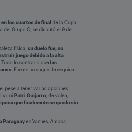
 en los cuartos de final
 de la Copa 
 del Grupo C, se disputó el 9 de 
leza física, 
su duelo fue, no 
ruir juego debido a la alta 
 Todo lo contrario que 
las 
scanso
. Fue en un saque de esquina. 
e, pese a tener varias opciones 
na, ni 
Patri Guijarro
, de volea, 
nipona que finalmente se quedó sin 
a Paraguay
 en Vannes. Ambos 