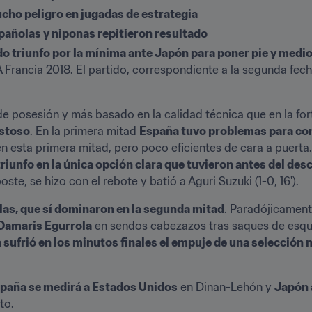
mucho peligro en jugadas de estrategia
pañolas y niponas repitieron resultado
jado triunfo por la mínima ante Japón para poner pie y medio
Francia 2018. El partido, correspondiente a la segunda fecha
posesión y más basado en la calidad técnica que en la forta
istoso
. En la primera mitad 
España tuvo problemas para const
en esta primera mitad, pero poco eficientes de cara a puerta.
triunfo en la única opción clara que tuvieron antes del de
oste, se hizo con el rebote y batió a Aguri Suzuki (1-0, 16').
olas, que sí dominaron en la segunda mitad
. Paradójicament
Damaris Egurrola
 en sendos cabezazos tras saques de esqui
a sufrió en los minutos finales el empuje de una selección 
paña se medirá a Estados Unidos
 en Dinan-Lehón y 
Japón 
to.