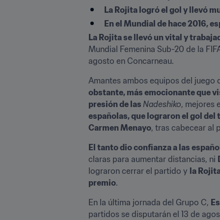
La Rojita logró el gol y llevó 
En el Mundial de hace 2016, es
La Rojita se llevó un vital y traba
Mundial Femenina Sub-20 de la FIFA 
agosto en Concarneau.
Amantes ambos equipos del juego de 
obstante, más emocionante que v
presión de las 
Nadeshiko
, mejores 
españolas, que lograron el gol del 
Carmen Menayo
, tras cabecear al p
El tanto dio confianza a las españ
claras para aumentar distancias, ni 
lograron cerrar el partido y 
la Rojit
premio
.
En la última jornada del Grupo C, 
Es
partidos se disputarán el 13 de agos