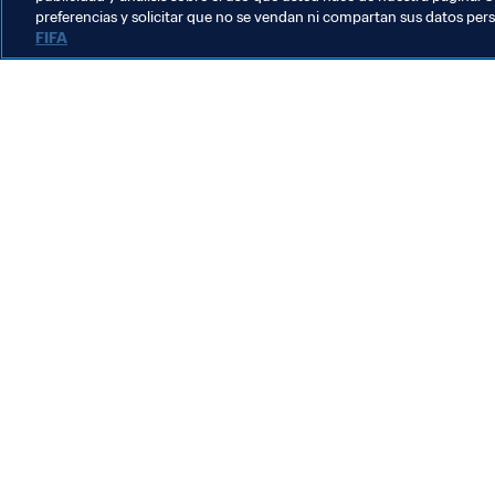
preferencias y solicitar que no se vendan ni compartan sus datos per
FIFA
La labor de la FIFA
Legal
Sistema de traspasos
Fútbol femenino
Promoción del fútbol
Innovación
Desarrollo del talento
Organización de los torneos
Sostenibilidad
Derechos humanos y lucha contra la discriminación
Salud y atención médica