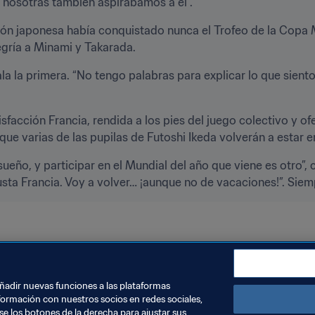
 nosotras también aspirábamos a él”.
ión japonesa había conquistado nunca el Trofeo de la Copa 
egría a Minami y Takarada.
ala la primera. “No tengo palabras para explicar lo que sient
facción Francia, rendida a los pies del juego colectivo y ofe
ue varias de las pupilas de Futoshi Ikeda volverán a estar e
eño, y participar en el Mundial del año que viene es otro”, c
usta Francia. Voy a volver… ¡aunque no de vacaciones!”. Sie
añadir nuevas funciones a las plataformas
formación con nuestros socios en redes sociales,
se los botones de la derecha para ajustar sus