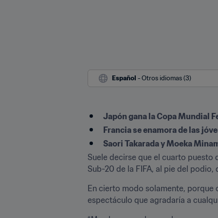
Español
 - Otros idiomas (3)
​Japón gana la Copa Mundial F
Francia se enamora de las jóve
Saori Takarada y Moeka Minami
Suele decirse que el cuarto puesto d
Sub-20 de la FIFA, al pie del podio
En cierto modo solamente, porque ot
espectáculo que agradaría a cualqui