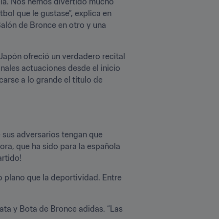
ia. Nos hemos divertido mucho 
ol que le gustase”, explica en 
Balón de Bronce en otro y una 
apón ofreció un verdadero recital 
ales actuaciones desde el inicio 
rse a lo grande el título de 
 sus adversarios tengan que 
ra, que ha sido para la española 
rtido!
o plano que la deportividad. Entre 
ta y Bota de Bronce adidas. “Las 