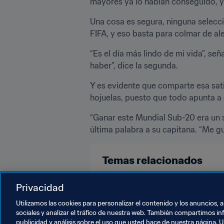
mayores ya lo habían conseguido, y
Una cosa es segura, ninguna selecc
FIFA, y eso basta para colmar de al
“Es el día más lindo de mi vida”, señ
haber”, dice la segunda.
Y es evidente que comparte esa satis
hojuelas, puesto que todo apunta a q
“Ganar este Mundial Sub-20 era un su
última palabra a su capitana. “Me g
Temas relacionados
Competiciones
Privacidad
Utilizamos las cookies para personalizar el contenido y los anuncios, 
sociales y analizar el tráfico de nuestra web. También compartimos in
publicidad y análisis sobre el uso que usted hace de nuestra página. U