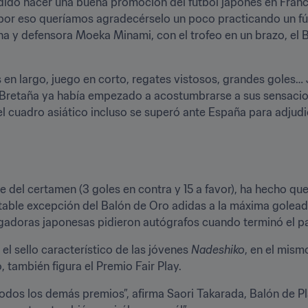
do hacer una buena promoción del fútbol japonés en Franc
por eso queríamos agradecérselo un poco practicando un fútb
ana y defensora Moeka Minami, con el trofeo en un brazo, el 
n largo, juego en corto, regates vistosos, grandes goles… J
 Bretaña ya había empezado a acostumbrarse a sus sensacion
l cuadro asiático incluso se superó ante España para adjudica
 del certamen (3 goles en contra y 15 a favor), ha hecho que
able excepción del Balón de Oro adidas a la máxima goleado
 jugadoras japonesas pidieron autógrafos cuando terminó el pa
el sello característico de las jóvenes 
Nadeshiko
, en el mism
, también figura el Premio Fair Play.
dos los demás premios”, afirma Saori Takarada, Balón de Pla