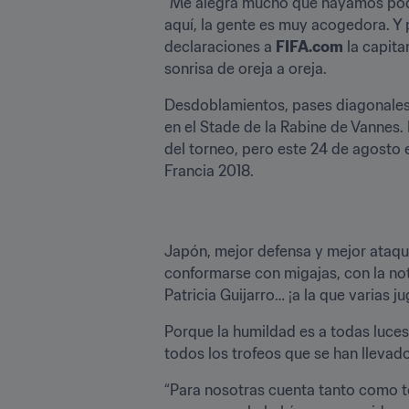
“Me alegra mucho que hayamos podi
aquí, la gente es muy acogedora. Y 
declaraciones a 
FIFA.com
 la capit
sonrisa de oreja a oreja.
Desdoblamientos, pases diagonales e
en el Stade de la Rabine de Vannes.
del torneo, pero este 24 de agosto e
Francia 2018.
Japón, mejor defensa y mejor ataque
conformarse con migajas, con la not
Patricia Guijarro… ¡a la que varias
Porque la humildad es a todas luces 
todos los trofeos que se han llevado
“Para nosotras cuenta tanto como to