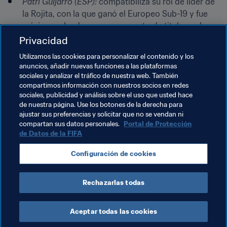
Patri Guijarro (ESP):
 compatibiliza su rol de líder de 
la Rojita, con la que ganó el Europeo Sub-19 y fue 
máxima goleadora, con un puesto de titular en la 
medular de la selección absoluta y del FC 
Privacidad
Barcelona.
Utilizamos las cookies para personalizar el contenido y los
Georgia Stanway (ENG):
 A sus 19 años, no solo lleva 
anuncios, añadir nuevas funciones a las plataformas
sociales y analizar el tráfico de nuestra web. También
tiempo encabezando las selecciones juveniles 
compartimos información con nuestros socios en redes
inglesas. La '10' de las 
Lionesses
 suma varias 
sociales, publicidad y análisis sobre el uso que usted hace
temporadas jugando al máximo nivel en el 
de nuestra página. Use los botones de la derecha para
Manchester City.
ajustar sus preferencias y solicitar que no se vendan ni
compartan sus datos personales.
Portal de Protección
de Datos de la FIFA
Temas relacionados
Configuración de cookies
Competiciones
Alemania
México
España
Rechazarlas todas
Aceptar todas las cookies