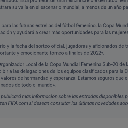
nzado. Esta promete ser una fiesta increíble del fútbol fem
rará su valía en el escenario mundial, a menos de un año pa
para las futuras estrellas del fútbol femenino, la Copa Mund
ación y ayudará a crear más oportunidades para las mujeres 
rio y la fecha del sorteo oficial, jugadoras y aficionados de
ortante y emocionante torneo a finales de 2022». 
rganizador Local de la Copa Mundial Femenina Sub-20 de la 
ibir a las delegaciones de los equipos clasificados para la 
s valores de hermandad y esperanza. Estamos seguros que
ionados de todo el mundo».
FA publicará más información sobre las entradas disponibles
iten FIFA.com si desean consultar las últimas novedades sobr