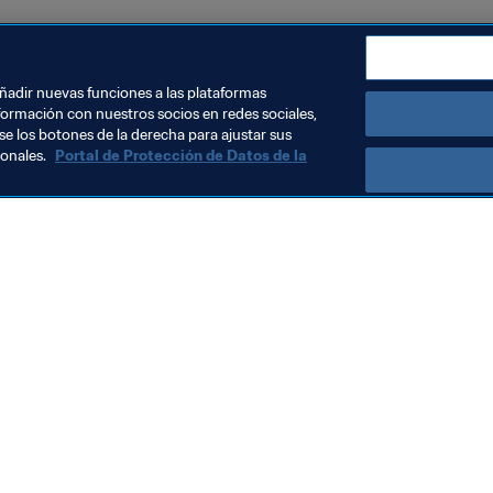
 la FIFA Costa Rica 2022™
añadir nuevas funciones a las plataformas
formación con nuestros socios en redes sociales,
se los botones de la derecha para ajustar sus
sonales.
Portal de Protección de Datos de la
Visite también
Todos los temas y las noticias relacionadas con FIFA
Reportes y documentos
Fundación FIFA
FIFA Museum
Trabaja con nosotros