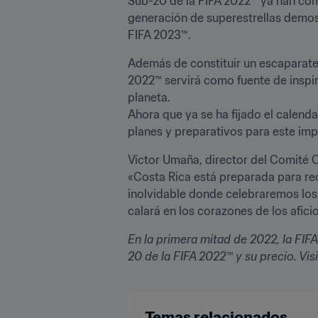
Sub-20 de la FIFA 2022™ ya han come
generación de superestrellas demost
FIFA 2023™.  
Además de constituir un escaparate 
2022™ servirá como fuente de inspir
planeta.

Ahora que ya se ha fijado el calenda
planes y preparativos para este imp
Víctor Umaña, director del Comité O
«Costa Rica está preparada para rec
inolvidable donde celebraremos lo
calará en los corazones de los afic
En la primera mitad de 2022, la FI
20 de la FIFA 2022™ y su precio. Vis
Temas relacionados