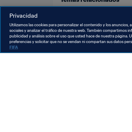
Copa Mundial Femenina Sub-20 de
Privacidad
Utilizamos las cookies para personalizar el contenido y los anuncios, 
sociales y analizar el tráfico de nuestra web. También compartimos in
publicidad y análisis sobre el uso que usted hace de nuestra página. U
preferencias y solicitar que no se vendan ni compartan sus datos per
FIFA
La labor de la FIFA
Legal
Sistema de traspasos
Fútbol femenino
Promoción del fútbol
Innovación
Desarrollo del talento