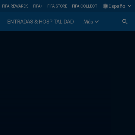
Español
FIFA REWARDS
FIFA+
FIFA STORE
FIFA COLLECT
ENTRADAS & HOSPITALIDAD
Más