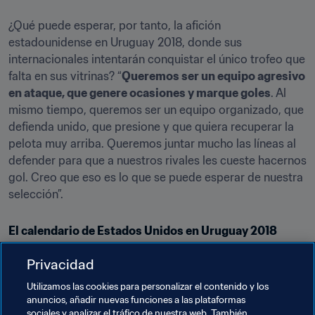
¿Qué puede esperar, por tanto, la afición 
estadounidense en Uruguay 2018, donde sus 
internacionales intentarán conquistar el único trofeo que 
falta en sus vitrinas? “
Queremos ser un equipo agresivo 
en ataque, que genere ocasiones y marque goles
. Al 
mismo tiempo, queremos ser un equipo organizado, que 
defienda unido, que presione y que quiera recuperar la 
pelota muy arriba. Queremos juntar mucho las líneas al 
defender para que a nuestros rivales les cueste hacernos 
gol. Creo que eso es lo que se puede esperar de nuestra 
selección”.
El calendario de Estados Unidos en Uruguay 2018
14 de noviembre: Estados Unidos - Camerún, 
Privacidad
Estadio Alberto Suppici, Colonia del Sacramento
Utilizamos las cookies para personalizar el contenido y los
17 de noviembre: Estados Unidos - RDP de Corea, 
anuncios, añadir nuevas funciones a las plataformas
Estadio Alberto Suppici, Colonia del Sacramento
sociales y analizar el tráfico de nuestra web. También