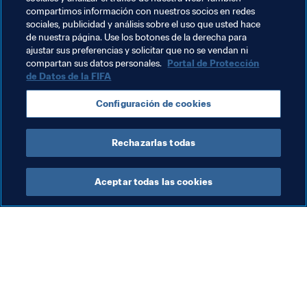
compartimos información con nuestros socios en redes
21 de noviembre: Alemania - Estados Unidos, 
sociales, publicidad y análisis sobre el uso que usted hace
Estadio Charrúa, Montevideo
de nuestra página. Use los botones de la derecha para
ajustar sus preferencias y solicitar que no se vendan ni
Temas relacionados
compartan sus datos personales.
Portal de Protección
de Datos de la FIFA
Copa Mundial Femenina Sub-17 de la FIFA Uruguay 
Configuración de cookies
2018
Rechazarlas todas
Aceptar todas las cookies
La labor de la FIFA
Visite también
Legal
Todos los temas y las 
noticias relacionadas con 