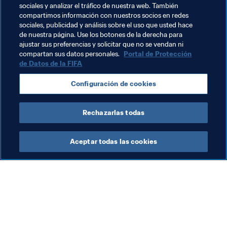
que organizó en casa.
sociales y analizar el tráfico de nuestra web. También
compartimos información con nuestros socios en redes
sociales, publicidad y análisis sobre el uso que usted hace
Temas relacionados
de nuestra página. Use los botones de la derecha para
ajustar sus preferencias y solicitar que no se vendan ni
compartan sus datos personales.
Portal de Protección
Copa Mundial Femenina Sub-17 de la FIFA Uruguay 
de Datos de la FIFA
2018
Configuración de cookies
New Caledonia
New Zealand
OFC
Rechazarlas todas
Aceptar todas las cookies
La labor de la FIFA
Visite también
Legal
Todos los temas y las 