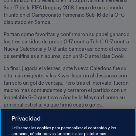
confirmado su presencia en la Copa Mundial Femenina 
Sub-17 de la FIFA Uruguay 2018, luego de un cómodo 
triunfo en el Campeonato Femenino Sub-16 de la OFC 
disputado en Samoa.
Partían como favoritas y confirmaron su papel ganando 
los tres partidos de grupo (1-17 contra Tahití, 0-7 contra 
Nueva Caledonia y 0-8 ante Samoa) así como el cruce 
de semifinales sin apuros, con un 9-0 ante Islas Cook.
La final, jugada el viernes, ante Nueva Caledona fue su 
cita más exigente, y las Kiwis llegaron al descanso con 
tan solo un gol de ventaja. Pero tras el intervalo, fueron 
mucho más contundentes y cerraron el partido con un 
inapelable 6-0 que tuvo a Anabella Maynard como su 
principal estrella, ya que firmó cuatro goles.
Y así Nueva Zelanda es fiel a su sana costumbre de no 
Privacidad
fallar a su cita con el Mundial Femenino Sub-17: ha 
Utilizamos las cookies para personalizar el contenido y los
participado en todas las ediciones desde la inaugural 
anuncios, añadir nuevas funciones a las plataformas