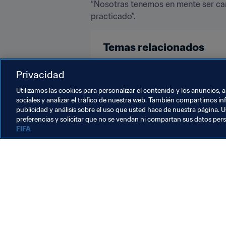
“Nosotras tenemos en mente ser cam
practicado”.
Temas relacionados
Copa Mundial Femenina Sub-17 de 
Privacidad
Utilizamos las cookies para personalizar el contenido y los anuncios, 
sociales y analizar el tráfico de nuestra web. También compartimos in
publicidad y análisis sobre el uso que usted hace de nuestra página. U
preferencias y solicitar que no se vendan ni compartan sus datos per
FIFA
La labor de la FIFA
Legal
Sistema de traspasos