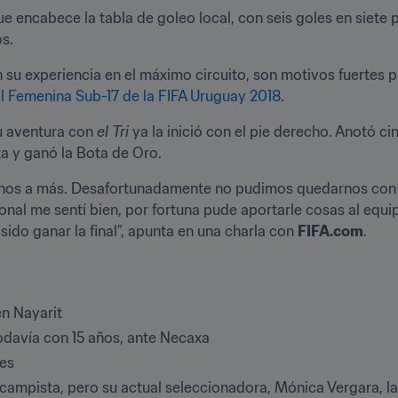
e encabece la tabla de goleo local, con seis goles en siete p
os.
su experiencia en el máximo circuito, son motivos fuertes pa
 Femenina Sub-17 de la FIFA Uruguay 2018
.
u aventura con 
el Tri
 ya la inició con el pie derecho. Anotó cin
a y ganó la Bota de Oro.
nos a más. Desafortunadamente no pudimos quedarnos con el
onal me sentí bien, por fortuna pude aportarle cosas al equip
sido ganar la final”, apunta en una charla con 
FIFA.com
.
en Nayarit
odavía con 15 años, ante Necaxa
les
pista, pero su actual seleccionadora, Mónica Vergara, la 