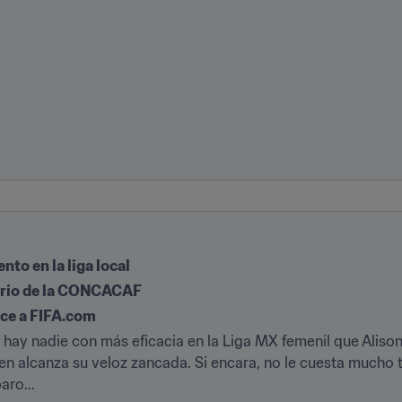
to en la liga local
torio de la CONCACAF
ce a FIFA.com
 hay nadie con más eficacia en la Liga MX femenil que Alison
ien alcanza su veloz zancada. Si encara, no le cuesta mucho 
aro...