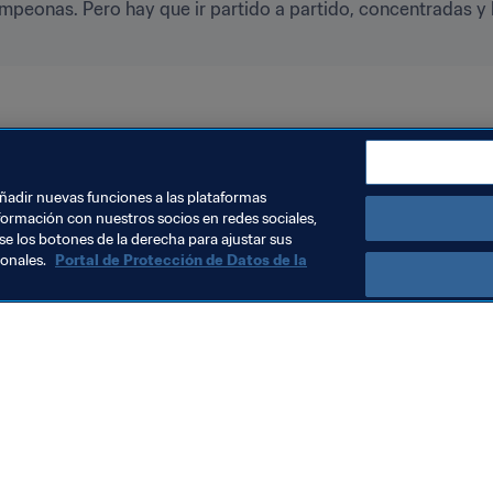
peonas. Pero hay que ir partido a partido, concentradas y
la FIFA Uruguay 2018
añadir nuevas funciones a las plataformas
formación con nuestros socios en redes sociales,
se los botones de la derecha para ajustar sus
sonales.
Portal de Protección de Datos de la
Visite también
Todos los temas y las noticias relacionadas con FIFA
Reportes y documentos